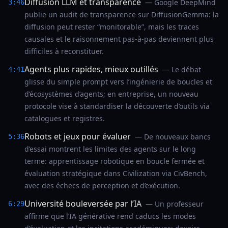
Diffusion LLM et transparence
— Google DeepMind
3:46
publie un audit de transparence sur DiffusionGemma: la
diffusion peut rester “monitorable”, mais les traces
causales et le raisonnement pas-à-pas deviennent plus
difficiles à reconstituer.
Agents plus rapides, mieux outillés
— Le débat
4:41
glisse du simple prompt vers l’ingénierie de boucles et
d’écosystèmes d’agents; en entreprise, un nouveau
protocole vise à standardiser la découverte d’outils via
catalogues et registres.
Robots et jeux pour évaluer
— De nouveaux bancs
5:36
d’essai montrent les limites des agents sur le long
terme: apprentissage robotique en boucle fermée et
évaluation stratégique dans Civilization via CivBench,
avec des échecs de perception et d’exécution.
Université bouleversée par l’IA
— Un professeur
6:29
affirme que l’IA générative rend caducs les modes