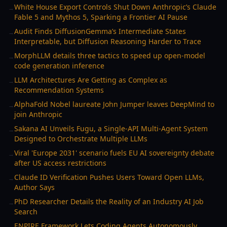
White House Export Controls Shut Down Anthropic’s Claude
→
Fable 5 and Mythos 5, Sparking a Frontier AI Pause
Audit Finds DiffusionGemma’s Intermediate States
→
Interpretable, but Diffusion Reasoning Harder to Trace
MorphLLM details three tactics to speed up open-model
→
code generation inference
LLM Architectures Are Getting as Complex as
→
Recommendation Systems
AlphaFold Nobel laureate John Jumper leaves DeepMind to
→
join Anthropic
Sakana AI Unveils Fugu, a Single-API Multi-Agent System
→
Designed to Orchestrate Multiple LLMs
Viral 'Europe 2031' scenario fuels EU AI sovereignty debate
→
after US access restrictions
Claude ID Verification Pushes Users Toward Open LLMs,
→
Author Says
PhD Researcher Details the Reality of an Industry AI Job
→
Search
ENPIRE Framework Lets Coding Agents Autonomously
→