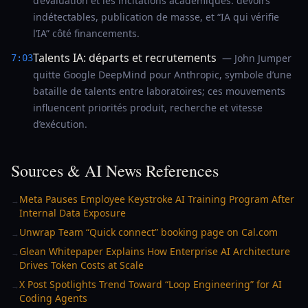
d’évaluation et les incitations académiques: devoirs
indétectables, publication de masse, et “IA qui vérifie
l’IA” côté financements.
Talents IA: départs et recrutements
— John Jumper
7:03
quitte Google DeepMind pour Anthropic, symbole d’une
bataille de talents entre laboratoires; ces mouvements
influencent priorités produit, recherche et vitesse
d’exécution.
Sources & AI News References
Meta Pauses Employee Keystroke AI Training Program After
→
Internal Data Exposure
Unwrap Team “Quick connect” booking page on Cal.com
→
Glean Whitepaper Explains How Enterprise AI Architecture
→
Drives Token Costs at Scale
X Post Spotlights Trend Toward “Loop Engineering” for AI
→
Coding Agents