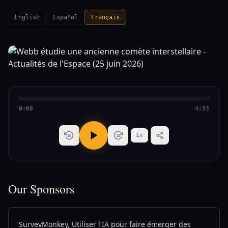
English
Español
Français
0:00
4:33
1
x
15
15
Our Sponsors
SurveyMonkey, Utiliser l'IA pour faire émerger des