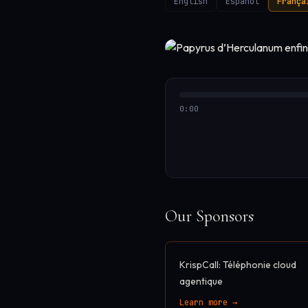
English
Español
França
0:00
Our Sponsors
KrispCall: Téléphonie cloud
agentique
Learn more →