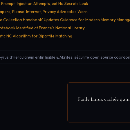
rompt-Injection Attempts, but No Secrets Leak
Papers, Please’ Internet, Privacy Advocates Warn
age Collection Handbook’ Updates Guidance for Modern Memory Mana
otebook Identified at France’s National Library
tic NC Algorithm for Bipartite Matching
pyrus d’Herculanum enfin lisible & Akrites: sécurité open source coordo
Faille Linux cachée quin