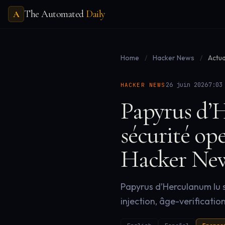
The Automated
Daily
A
Home
/
Hacker News
/
Actua
·
·
26 juin 2026
7:03
HACKER NEWS
Papyrus d’H
sécurité op
Hacker News
Papyrus d’Herculanum lu sa
injection, âge-verificatio