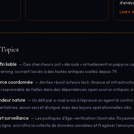
d'analy
Learn 
Topics
n lisible
— Des chercheurs ont « déroulé » virtuellement un papyrus c
earning, ouvrant l’accès à des textes antiques scellés depuis 79.
ource coordonnée
— Akrites réunit acteurs tech, finance et infrastruc
 responsable de failles dans des dépendances open source critiques, à l’
andeur nature
— Un défi par e-mail a mis à l’épreuve un agent IA contre l’
entatives, aucun secret divulgué, mais des leçons opérationnelles clés.
et surveillance
— Les politiques d’âge-verification (Australie, Royaume
n ligne, accroître la collecte de données sensibles et fragiliser l’anonym