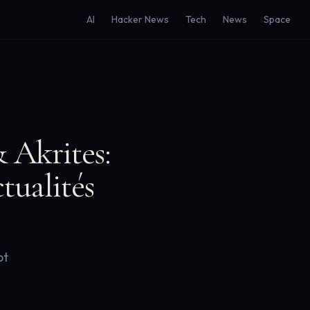
AI
Hacker News
Tech
News
Space
 Akrites:
tualités
pt