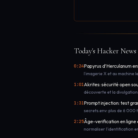
Today's Hacker News 
Papyrus d’Herculanum enfi
0:24
l’imagerie X et au machine l
Akrites: sécurité open s
1:01
découverte et la divulgation
Prompt injection: test gr
1:31
secrets.env: plus de 6 000 t
Âge-verification en ligne 
2:25
normaliser l’identification e