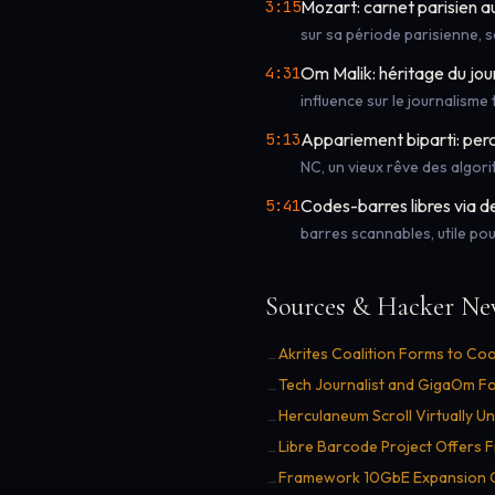
Mozart: carnet parisien a
3:15
sur sa période parisienne, 
Om Malik: héritage du jou
4:31
influence sur le journalisme
Appariement biparti: perc
5:13
NC, un vieux rêve des algor
Codes-barres libres via d
5:41
barres scannables, utile po
Sources & Hacker Ne
Akrites Coalition Forms to Coo
→
Tech Journalist and GigaOm Fo
→
Herculaneum Scroll Virtually U
→
Libre Barcode Project Offers 
→
Framework 10GbE Expansion Ca
→