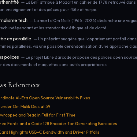
uthentifié
— La BnF attribue à Mozart un cahier de 1778 retrouvé dans s
son enseignement et des pièces pour flûte et harpe.
rnalisme tech
— La mort d’Om Malik (1966–2026) déclenche une vagu
 tech indépendant et les standards d’éthique et de clarté.
ée en parallèle
— Un préprint suggère que l’appariement parfait dans 
ithmes parallèles, via une possible dérandomisation d’une approche clas
es polices
— Le projet Libre Barcode propose des polices open sour
ur des documents et maquettes sans outils propriétaires.
ws References
rdinate AI-Era Open Source Vulnerability Fixes
under Om Malik Dies at 59
nwrapped and Read in Full for First Time
Free Fonts and a Code 128 Encoder for Generating Barcodes
rd Highlights USB-C Bandwidth and Driver Pitfalls