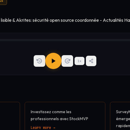
is
1
x
15
15
Investissez comme les
SurveyM
professionnels avec StockMVP
émerger
rapidem
Learn more →