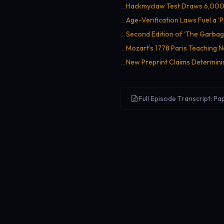
Hackmyclaw Test Draws 6,000 P
→
Age-Verification Laws Fuel a ‘
→
Second Edition of ‘The Garb
→
Mozart’s 1778 Paris Teaching N
→
New Preprint Claims Determinis
→
Full Episode Transcript: Pa