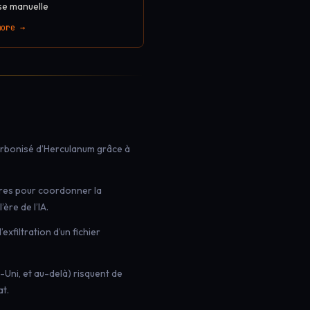
se manuelle
more →
arbonisé d’Herculanum grâce à
tures pour coordonner la
ère de l’IA.
exfiltration d’un fichier
-Uni, et au-delà) risquent de
at.