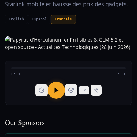
Starlink mobile et hausse des prix des gadgets.
English
Español
Français
0:00
7:51
1
x
15
15
Our Sponsors