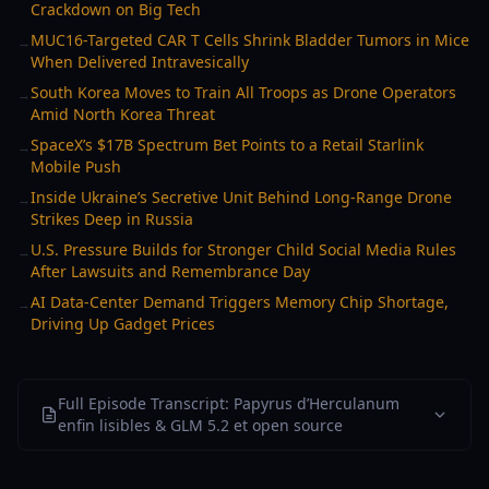
Crackdown on Big Tech
MUC16-Targeted CAR T Cells Shrink Bladder Tumors in Mice
→
When Delivered Intravesically
South Korea Moves to Train All Troops as Drone Operators
→
Amid North Korea Threat
SpaceX’s $17B Spectrum Bet Points to a Retail Starlink
→
Mobile Push
Inside Ukraine’s Secretive Unit Behind Long-Range Drone
→
Strikes Deep in Russia
U.S. Pressure Builds for Stronger Child Social Media Rules
→
After Lawsuits and Remembrance Day
AI Data-Center Demand Triggers Memory Chip Shortage,
→
Driving Up Gadget Prices
Full Episode Transcript: Papyrus d’Herculanum
enfin lisibles & GLM 5.2 et open source