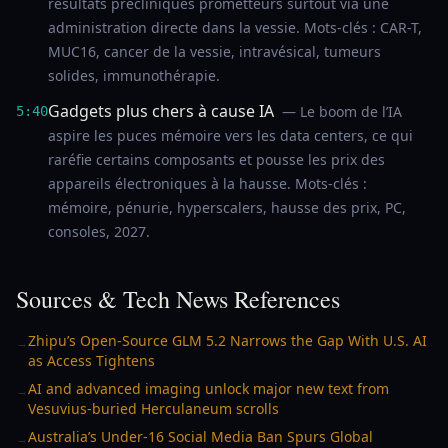
résultats précliniques prometteurs surtout via une
administration directe dans la vessie. Mots-clés : CAR-T,
MUC16, cancer de la vessie, intravésical, tumeurs
solides, immunothérapie.
Gadgets plus chers à cause IA
— Le boom de l’IA
5:40
aspire les puces mémoire vers les data centers, ce qui
raréfie certains composants et pousse les prix des
appareils électroniques à la hausse. Mots-clés :
mémoire, pénurie, hyperscalers, hausse des prix, PC,
consoles, 2027.
Sources & Tech News References
Zhipu’s Open-Source GLM 5.2 Narrows the Gap With U.S. AI
→
as Access Tightens
AI and advanced imaging unlock major new text from
→
Vesuvius-buried Herculaneum scrolls
Australia’s Under-16 Social Media Ban Spurs Global
→