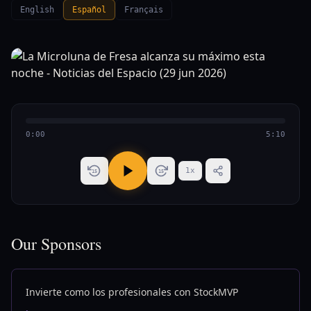
English
Español
Français
0:00
5:10
1
x
15
15
Our Sponsors
Invierte como los profesionales con StockMVP