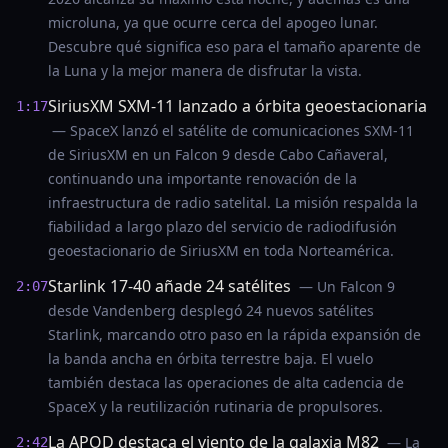
microluna, ya que ocurre cerca del apogeo lunar.
Descubre qué significa eso para el tamaño aparente de
la Luna y la mejor manera de disfrutar la vista.
SiriusXM SXM-11 lanzado a órbita geoestacionaria
1:17
— SpaceX lanzó el satélite de comunicaciones SXM-11
de SiriusXM en un Falcon 9 desde Cabo Cañaveral,
continuando una importante renovación de la
infraestructura de radio satelital. La misión respalda la
fiabilidad a largo plazo del servicio de radiodifusión
geoestacionario de SiriusXM en toda Norteamérica.
Starlink 17-40 añade 24 satélites
— Un Falcon 9
2:07
desde Vandenberg desplegó 24 nuevos satélites
Starlink, marcando otro paso en la rápida expansión de
la banda ancha en órbita terrestre baja. El vuelo
también destaca las operaciones de alta cadencia de
SpaceX y la reutilización rutinaria de propulsores.
La APOD destaca el viento de la galaxia M82
— La
2:42