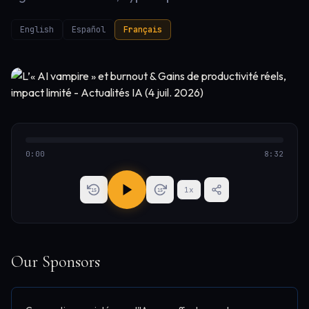
English
Español
Français
0:00
8:32
1
x
15
15
Our Sponsors