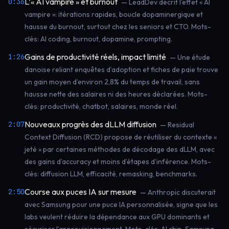
L’« AI vampire » et burnout
0:36
— LeadDev décrit l’effet « AI
vampire »: itérations rapides, boucle dopaminergique et
hausse du burnout, surtout chez les seniors et CTO. Mots-
clés: AI coding, burnout, dopamine, prompting.
Gains de productivité réels, impact limité
1:26
— Une étude
danoise reliant enquêtes d’adoption et fiches de paie trouve
un gain moyen d’environ 2,8% du temps de travail, sans
hausse nette des salaires ni des heures déclarées. Mots-
clés: productivité, chatbot, salaires, monde réel.
Nouveaux progrès des dLLM diffusion
2:07
— Residual
Context Diffusion (RCD) propose de réutiliser du contexte «
jeté » par certaines méthodes de décodage des dLLM, avec
des gains d’accuracy et moins d’étapes d’inférence. Mots-
clés: diffusion LLM, efficacité, remasking, benchmarks.
Course aux puces IA sur mesure
2:50
— Anthropic discuterait
avec Samsung pour une puce IA personnalisée, signe que les
labs veulent réduire la dépendance aux GPU dominants et