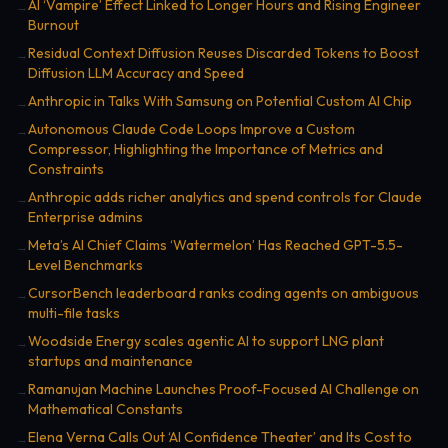
AI ‘Vampire’ Effect Linked to Longer Hours and Rising Engineer
→
Burnout
Residual Context Diffusion Reuses Discarded Tokens to Boost
→
Diffusion LLM Accuracy and Speed
Anthropic in Talks With Samsung on Potential Custom AI Chip
→
Autonomous Claude Code Loops Improve a Custom
→
Compressor, Highlighting the Importance of Metrics and
Constraints
Anthropic adds richer analytics and spend controls for Claude
→
Enterprise admins
Meta’s AI Chief Claims ‘Watermelon’ Has Reached GPT-5.5-
→
Level Benchmarks
CursorBench leaderboard ranks coding agents on ambiguous
→
multi-file tasks
Woodside Energy scales agentic AI to support LNG plant
→
startups and maintenance
Ramanujan Machine Launches Proof-Focused AI Challenge on
→
Mathematical Constants
Elena Verna Calls Out ‘AI Confidence Theater’ and Its Cost to
→