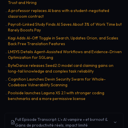
Trust and Hiring
A professor replaces AI bans with a student-negotiated
→
classroom contract
Payroll-Linked Study Finds AI Saves About 3% of Work Time but
→
Rarely Boosts Pay
Kagi Adds AI-Off Toggle in Search, Updates Orion, and Scales
→
Back Free Translation Features
LMSYS Details Agent-Assisted Workflows and Evidence-Driven
→
Optimization for SGLang
ByteDance releases Seed2.0 model card claiming gains on
→
long-tail knowledge and complex task reliability
Cognition Launches Devin Security Swarm for Whole-
→
Codebase Vulnerability Scanning
Poolside launches Laguna XS 2.1 with stronger coding
→
benchmarks and a more permissive license
Full Episode Transcript: L’« AI vampire » et burnout &
Gains de productivité réels, impact limité