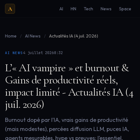
A
AI
HN
Tech
News
Space
Home
/
AI News
/
Actualités IA (4 juil. 2026)
·
·
4 juillet 2026
8:32
AI NEWS
L’« AI vampire » et burnout &
Gains de productivité réels,
impact limité - Actualités IA (4
juil. 2026)
Burnout dopé par l’IA, vrais gains de productivité
(mais modestes), percées diffusion LLM, puces IA,
agents mesurables, hype vs preuves: l’essentiel.