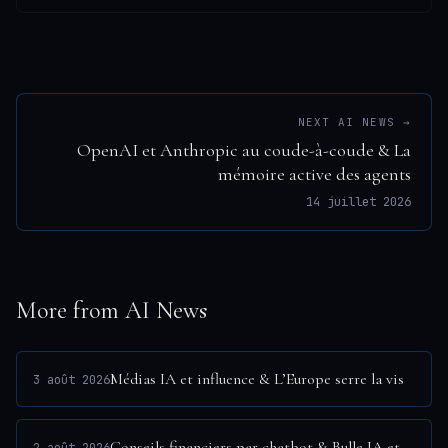
NEXT AI NEWS →
OpenAI et Anthropic au coude-à-coude & La
mémoire active des agents
14 juillet 2026
More from AI News
Médias IA et influence & L’Europe serre la vis
3 août 2026
Conseils financiers par chatbot & Bulle IA et