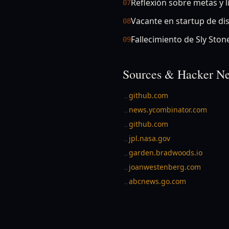
Reflexión sobre metas y l
07
Vacante en startup de di
08
Fallecimiento de Sly Ston
09
Sources & Hacker Ne
github.com
→
news.ycombinator.com
→
github.com
→
jpl.nasa.gov
→
garden.bradwoods.io
→
joanwestenberg.com
→
abcnews.go.com
→