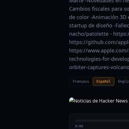
Marte -Novedades en he
Cambios fiscales para s
de color -Animación 3D 
startup de diseño -Falle
nacho/patolette - https
https://github.com/apple
https://www.apple.com/
technologies-for-develo
orbiter-captures-volcan
Français
Español
Engli
0:00