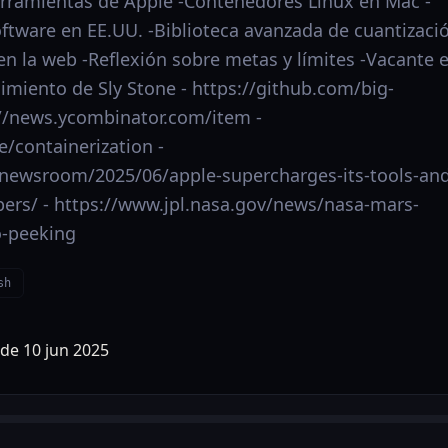
rramientas de Apple -Contenedores Linux en Mac -
oftware en EE.UU. -Biblioteca avanzada de cuantizaci
en la web -Reflexión sobre metas y límites -Vacante 
cimiento de Sly Stone - https://github.com/big-
://news.ycombinator.com/item -
/containerization -
newsroom/2025/06/apple-supercharges-its-tools-and
pers/ - https://www.jpl.nasa.gov/news/nasa-mars-
o-peeking
sh