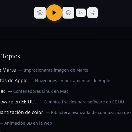
1
x
15
15
 Topics
e Marte
— Impresionante imagen de Marte
tas de Apple
— Novedades en herramientas de Apple
Mac
— Contenedores Linux en Mac
ftware en EE.UU.
— Cambios fiscales para software en EE.UU.
uantización de color
— Biblioteca avanzada de cuantización de c
— Animación 3D en la web