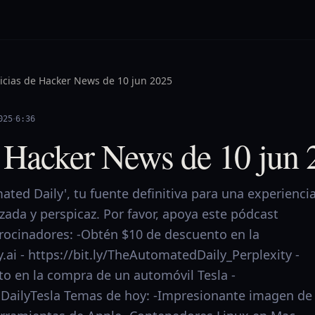
icias de Hacker News de 10 jun 2025
·
025
6:36
e Hacker News de 10 jun
ted Daily', tu fuente definitiva para una experienci
izada y perspicaz. Por favor, apoya este pódcast
trocinadores: -Obtén $10 de descuento en la
y.ai - https://bit.ly/TheAutomatedDaily_Perplexity -
o en la compra de un automóvil Tesla -
dDailyTesla Temas de hoy: -Impresionante imagen de