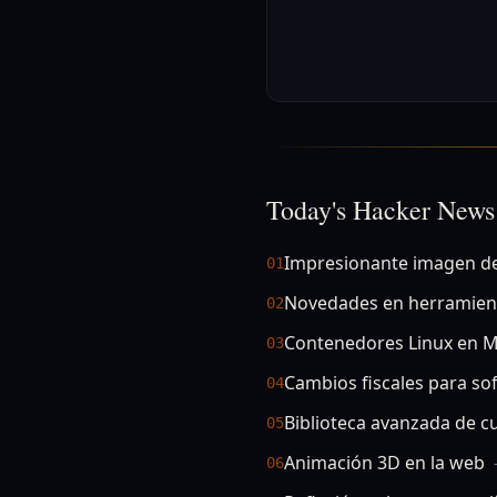
Today's Hacker News
Impresionante imagen d
01
Novedades en herramien
02
Contenedores Linux en 
03
Cambios fiscales para so
04
Biblioteca avanzada de c
05
Animación 3D en la web
06