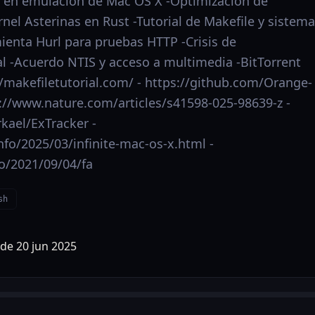
en emulación de Mac OS X -Optimización de
nel Asterinas en Rust -Tutorial de Makefile y sistem
ienta Hurl para pruebas HTTP -Crisis de
al -Acuerdo NTIS y acceso a multimedia -BitTorrent
s://makefiletutorial.com/ - https://github.com/Orange-
://www.nature.com/articles/s41598-025-98639-z -
kael/ExTracker -
info/2025/03/infinite-mac-os-x.html -
io/2021/09/04/fa
sh