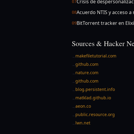
Crisis de despersonalizac
07
Acuerdo NTIS y acceso a
08
BitTorrent tracker en Elixi
09
Sources & Hacker Ne
makefiletutorial.com
→
github.com
→
nature.com
→
github.com
→
blog.persistent.info
→
matklad.github.io
→
aeon.co
→
public.resource.org
→
lwn.net
→