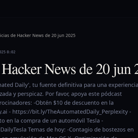
icias de Hacker News de 20 jun 2025
·
025
8:02
e Hacker News de 20 jun
ted Daily', tu fuente definitiva para una experienci
izada y perspicaz. Por favor, apoya este pódcast
trocinadores: -Obtén $10 de descuento en la
y.ai - https://bit.ly/TheAutomatedDaily_Perplexity -
o en la compra de un automóvil Tesla -
dDailyTesla Temas de hoy: -Contagio de bostezos en