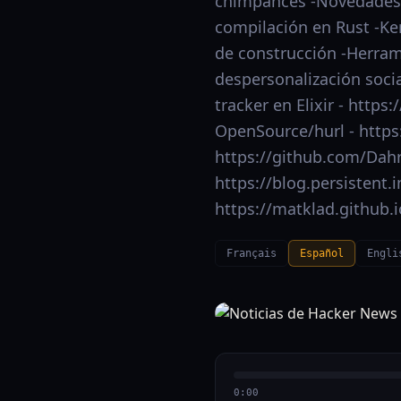
chimpancés -Novedades 
compilación en Rust -Ker
de construcción -Herram
despersonalización soci
tracker en Elixir - http
OpenSource/hurl - https
https://github.com/Dahr
https://blog.persistent.
https://matklad.github.
Français
Español
Engli
0:00