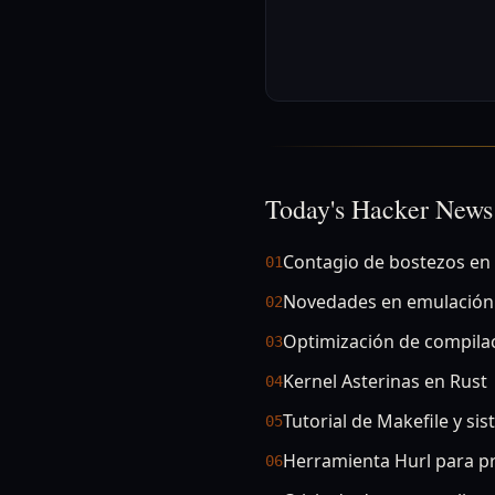
Today's Hacker News
Contagio de bostezos en
01
Novedades en emulación
02
Optimización de compila
03
Kernel Asterinas en Rust
04
Tutorial de Makefile y si
05
Herramienta Hurl para 
06