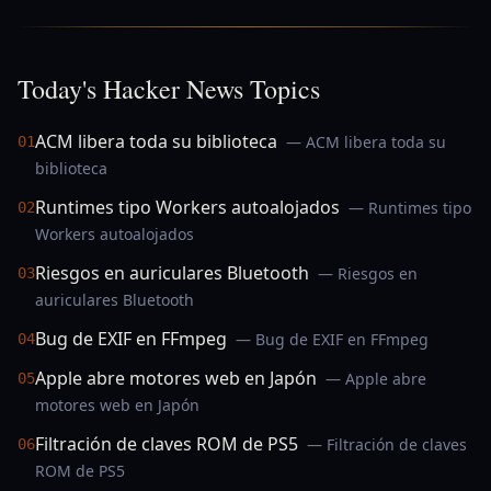
Today's Hacker News Topics
ACM libera toda su biblioteca
— ACM libera toda su
01
biblioteca
Runtimes tipo Workers autoalojados
— Runtimes tipo
02
Workers autoalojados
Riesgos en auriculares Bluetooth
— Riesgos en
03
auriculares Bluetooth
Bug de EXIF en FFmpeg
— Bug de EXIF en FFmpeg
04
Apple abre motores web en Japón
— Apple abre
05
motores web en Japón
Filtración de claves ROM de PS5
— Filtración de claves
06
ROM de PS5