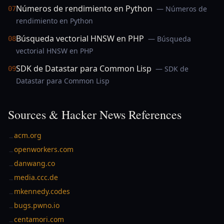
Números de rendimiento en Python
— Números de
07
rendimiento en Python
Búsqueda vectorial HNSW en PHP
— Búsqueda
08
vectorial HNSW en PHP
SDK de Datastar para Common Lisp
— SDK de
09
Datastar para Common Lisp
Sources & Hacker News References
acm.org
→
openworkers.com
→
danwang.co
→
media.ccc.de
→
mkennedy.codes
→
bugs.pwno.io
→
centamori.com
→