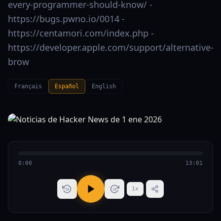
every-programmer-should-know/ -
https://bugs.pwno.io/0014 -
https://centamori.com/index.php -
https://developer.apple.com/support/alternative-
brow
Français
Español
English
0:00
13:01
1
x
15
15