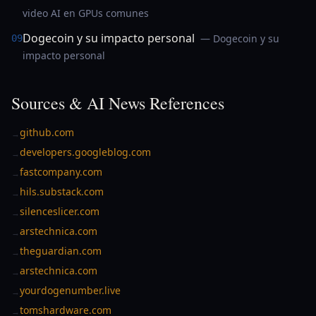
video AI en GPUs comunes
Dogecoin y su impacto personal
— Dogecoin y su
09
impacto personal
Sources & AI News References
github.com
→
developers.googleblog.com
→
fastcompany.com
→
hils.substack.com
→
silenceslicer.com
→
arstechnica.com
→
theguardian.com
→
arstechnica.com
→
yourdogenumber.live
→
tomshardware.com
→