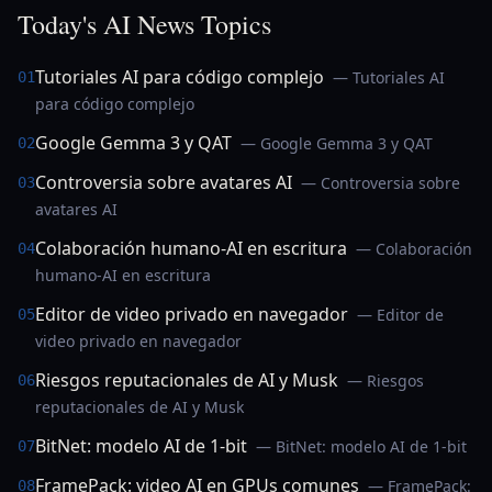
Today's AI News Topics
Tutoriales AI para código complejo
— Tutoriales AI
01
para código complejo
Google Gemma 3 y QAT
— Google Gemma 3 y QAT
02
Controversia sobre avatares AI
— Controversia sobre
03
avatares AI
Colaboración humano-AI en escritura
— Colaboración
04
humano-AI en escritura
Editor de video privado en navegador
— Editor de
05
video privado en navegador
Riesgos reputacionales de AI y Musk
— Riesgos
06
reputacionales de AI y Musk
BitNet: modelo AI de 1-bit
— BitNet: modelo AI de 1-bit
07
FramePack: video AI en GPUs comunes
— FramePack:
08