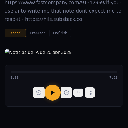
https://www.fastcompany.com/91317959/if-you-
use-ai-to-write-me-that-note-dont-expect-me-to-
read-it - https://hils.substack.co
Español
Français
English
0:00
7:32
1
x
15
15