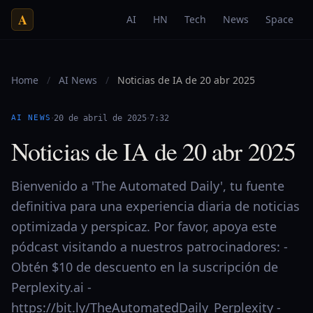
A
AI
HN
Tech
News
Space
Home
/
AI News
/
Noticias de IA de 20 abr 2025
·
·
AI NEWS
20 de abril de 2025
7:32
Noticias de IA de 20 abr 2025
Bienvenido a 'The Automated Daily', tu fuente
definitiva para una experiencia diaria de noticias
optimizada y perspicaz. Por favor, apoya este
pódcast visitando a nuestros patrocinadores: -
Obtén $10 de descuento en la suscripción de
Perplexity.ai -
https://bit.ly/TheAutomatedDaily_Perplexity -