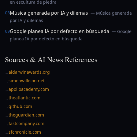
en escultura de piedra
Música generada por IA y dilemas
— Música generada
08
por IA y dilemas
Google planea IA por defecto en búsqueda
— Google
09
planea IA por defecto en búsqueda
Sources & AI News References
aidarwinawards.org
→
simonwillison.net
→
apolloacademy.com
→
theatlantic.com
→
github.com
→
theguardian.com
→
fastcompany.com
→
sfchronicle.com
→