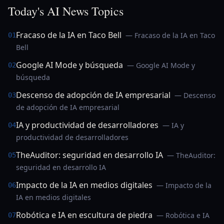
Today's AI News Topics
Fracaso de la IA en Taco Bell
— Fracaso de la IA en Taco
01
Bell
Google AI Mode y búsqueda
— Google AI Mode y
02
búsqueda
Descenso de adopción de IA empresarial
— Descenso
03
de adopción de IA empresarial
IA y productividad de desarrolladores
— IA y
04
productividad de desarrolladores
TheAuditor: seguridad en desarrollo IA
— TheAuditor:
05
seguridad en desarrollo IA
Impacto de la IA en medios digitales
— Impacto de la
06
IA en medios digitales
Robótica e IA en escultura de piedra
— Robótica e IA
07