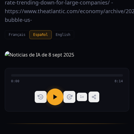
rate-trending-down-for-large-companies/ -
https://www.theatlantic.com/economy/archive/202
bubble-us-
Français
Español
English
0:00
8:14
1
x
15
15