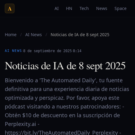
A
AI
HN
Tech
News
Space
Home
/
AI News
/
Noticias de IA de 8 sept 2025
·
·
AI NEWS
8 de septiembre de 2025
8:14
Noticias de IA de 8 sept 2025
Bienvenido a 'The Automated Daily', tu fuente
definitiva para una experiencia diaria de noticias
optimizada y perspicaz. Por favor, apoya este
pódcast visitando a nuestros patrocinadores: -
Obtén $10 de descuento en la suscripción de
Perplexity.ai -
https://bit.ly/TheAutomatedDaily_Perplexity -