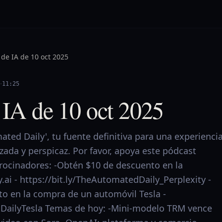
 de IA de 10 oct 2025
·
11:25
 IA de 10 oct 2025
ted Daily', tu fuente definitiva para una experienci
izada y perspicaz. Por favor, apoya este pódcast
trocinadores: -Obtén $10 de descuento en la
y.ai - https://bit.ly/TheAutomatedDaily_Perplexity -
o en la compra de un automóvil Tesla -
dDailyTesla Temas de hoy: -Mini-modelo TRM vence