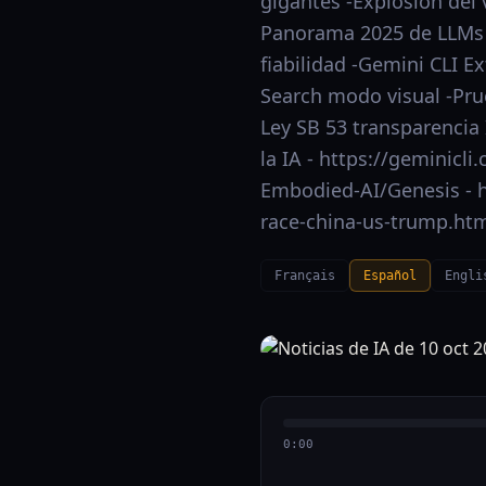
gigantes -Explosión del
Panorama 2025 de LLMs -
fiabilidad -Gemini CLI E
Search modo visual -Pru
Ley SB 53 transparencia 
la IA - https://geminicl
Embodied-AI/Genesis - 
race-china-us-trump.html
Français
Español
Engli
0:00