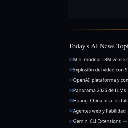
Today's AI News Top
Mini-modelo TRM vence 
01
Explosión del video con 
02
OpenAI: plataforma y co
03
Panorama 2025 de LLMs
04
Huang: China pisa los ta
05
Agentes web y fiabilidad
06
Gemini CLI Extensions
— 
07