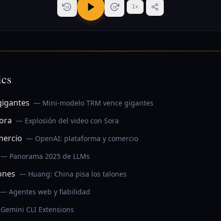
1
x
15
15
ics
gigantes
— Mini-modelo TRM vence gigantes
Sora
— Explosión del video con Sora
mercio
— OpenAI: plataforma y comercio
— Panorama 2025 de LLMs
lones
— Huang: China pisa los talones
— Agentes web y fiabilidad
Gemini CLI Extensions