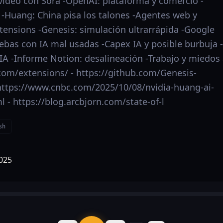
 video con Sora -OpenAI: plataforma y comercio -
Huang: China pisa los talones -Agentes web y
xtensions -Genesis: simulación ultrarrápida -Google
ebas con IA mal usadas -Capex IA y posible burbuja -
IA -Informe Notion: desalineación -Trabajo y miedos
i.com/extensions/ - https://github.com/Genesis-
https://www.cnbc.com/2025/10/08/nvidia-huang-ai-
 - https://blog.arcbjorn.com/state-of-l
sh