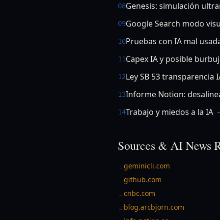
Genesis: simulación ultr
08
Google Search modo visu
09
Pruebas con IA mal usad
10
Capex IA y posible burbu
11
Ley SB 53 transparencia I
12
Informe Notion: desaline
13
Trabajo y miedos a la IA
14
Sources & AI News R
geminicli.com
→
github.com
→
cnbc.com
→
blog.arcbjorn.com
→