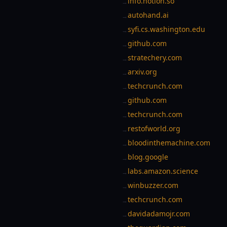
info.notion.so
→
autohand.ai
→
syfi.cs.washington.edu
→
github.com
→
stratechery.com
→
arxiv.org
→
techcrunch.com
→
github.com
→
techcrunch.com
→
restofworld.org
→
bloodinthemachine.com
→
blog.google
→
labs.amazon.science
→
winbuzzer.com
→
techcrunch.com
→
davidadamojr.com
→