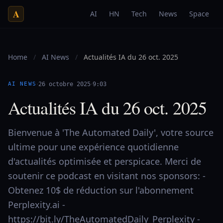
A
AI
HN
Tech
News
Space
Home
/
AI News
/
Actualités IA du 26 oct. 2025
·
·
AI NEWS
26 octobre 2025
9:03
Actualités IA du 26 oct. 2025
Bienvenue à 'The Automated Daily', votre source
ultime pour une expérience quotidienne
d'actualités optimisée et perspicace. Merci de
soutenir ce podcast en visitant nos sponsors: -
Obtenez 10$ de réduction sur l'abonnement
Perplexity.ai -
https://bit.ly/TheAutomatedDaily_Perplexity -