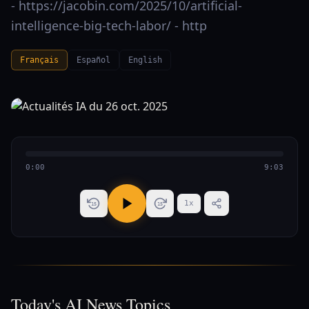
- https://jacobin.com/2025/10/artificial-
intelligence-big-tech-labor/ - http
Français
Español
English
0:00
9:03
1
x
15
15
Today's AI News Topics