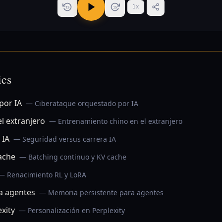
1
x
15
15
ics
por IA
— Ciberataque orquestado por IA
l extranjero
— Entrenamiento chino en el extranjero
 IA
— Seguridad versus carrera IA
ache
— Batching continuo y KV cache
— Renacimiento RL y LoRA
a agentes
— Memoria persistente para agentes
xity
— Personalización en Perplexity