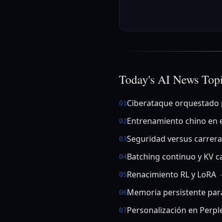
Today's AI News Top
Ciberataque orquestado 
01
Entrenamiento chino en e
02
Seguridad versus carrera
03
Batching continuo y KV c
04
Renacimiento RL y LoRA
05
Memoria persistente par
06
Personalización en Perple
07