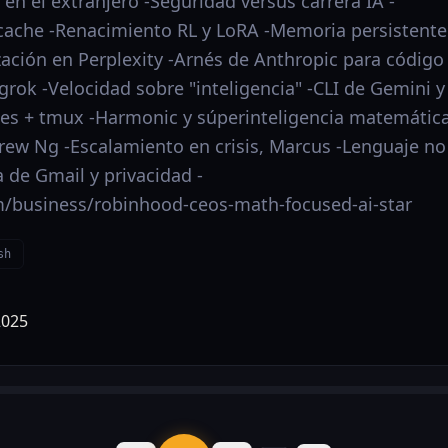
en el extranjero -Seguridad versus carrera IA -
cache -Renacimiento RL y LoRA -Memoria persistente
ación en Perplexity -Arnés de Anthropic para código 
 grok -Velocidad sobre "inteligencia" -CLI de Gemini y
s + tmux -Harmonic y súperinteligencia matemática
rew Ng -Escalamiento en crisis, Marcus -Lenguaje no
a de Gmail y privacidad -
m/business/robinhood-ceos-math-focused-ai-star
sh