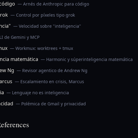
 código
— Arnés de Anthropic para código
grok
— Control por píxeles tipo grok
ncia"
— Velocidad sobre "inteligencia"
LI de Gemini y MCP
mux
— Workmux: worktrees + tmux
encia matemática
— Harmonic y súperinteligencia matemática
rew Ng
— Revisor agentico de Andrew Ng
Marcus
— Escalamiento en crisis, Marcus
ia
— Lenguaje no es inteligencia
acidad
— Polémica de Gmail y privacidad
eferences