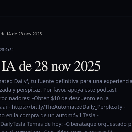
 de IA de 28 nov 2025
·
25
9:34
e IA de 28 nov 2025
ted Daily', tu fuente definitiva para una experienci
izada y perspicaz. Por favor, apoya este pódcast
trocinadores: -Obtén $10 de descuento en la
y.ai - https://bit.ly/TheAutomatedDaily_Perplexity -
o en la compra de un automóvil Tesla -
dDailyTesla Temas de hoy: -Ciberataque orquestado p