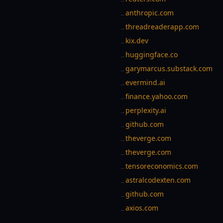
anthropic.com
→
threadreaderapp.com
→
kix.dev
→
huggingface.co
→
garymarcus.substack.com
→
evermind.ai
→
finance.yahoo.com
→
perplexity.ai
→
github.com
→
theverge.com
→
theverge.com
→
tensoreconomics.com
→
astralcodexten.com
→
github.com
→
axios.com
→