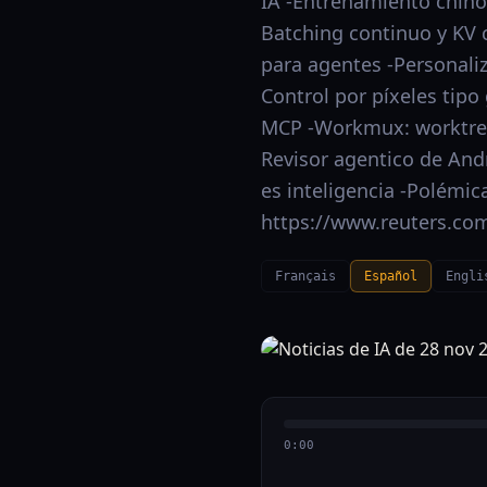
IA -Entrenamiento chino 
Batching continuo y KV 
para agentes -Personaliz
Control por píxeles tipo
MCP -Workmux: worktree
Revisor agentico de And
es inteligencia -Polémic
https://www.reuters.co
Français
Español
Engli
0:00