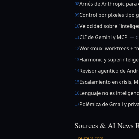
Arnés de Anthropic para
08
Control por píxeles tipo 
09
Velocidad sobre "intelige
10
CLI de Gemini y MCP
— C
11
Workmux: worktrees + t
12
Harmonic y súperintelig
13
Revisor agentico de And
14
Escalamiento en crisis, 
15
Lenguaje no es inteligenc
16
Polémica de Gmail y priv
17
Sources & AI News R
reuters.com
→