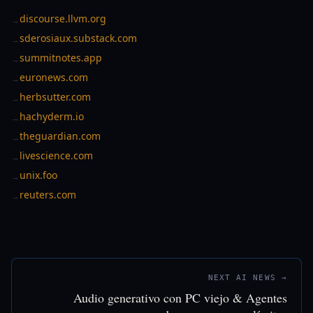
discourse.llvm.org
→
sderosiaux.substack.com
→
summitnotes.app
→
euronews.com
→
herbsutter.com
→
hachyderm.io
→
theguardian.com
→
livescience.com
→
unix.foo
→
reuters.com
→
NEXT AI NEWS →
Audio generativo con PC viejo & Agentes