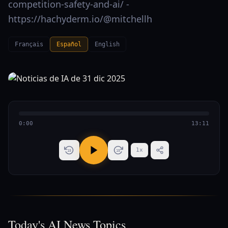
competition-safety-and-ai/ -
https://hachyderm.io/@mitchellh
Français
Español
English
0:00
13:11
1
x
15
15
Today's AI News Topics