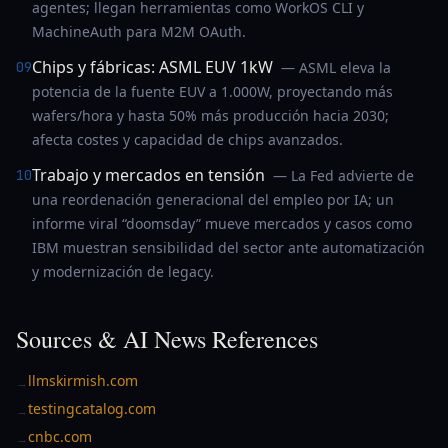
agentes; llegan herramientas como WorkOS CLI y
MachineAuth para M2M OAuth.
Chips y fábricas: ASML EUV 1kW
09
— ASML eleva la
potencia de la fuente EUV a 1.000W, proyectando más
wafers/hora y hasta 50% más producción hacia 2030;
afecta costes y capacidad de chips avanzados.
Trabajo y mercados en tensión
10
— La Fed advierte de
una reordenación generacional del empleo por IA; un
informe viral “doomsday” mueve mercados y casos como
IBM muestran sensibilidad del sector ante automatización
y modernización de legacy.
Sources & AI News References
llmskirmish.com
→
testingcatalog.com
→
cnbc.com
→