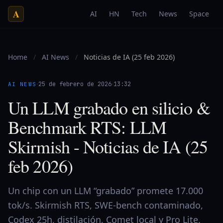
A
AI
HN
Tech
News
Space
Home
/
AI News
/
Noticias de IA (25 feb 2026)
·
·
25 de febrero de 2026
13:32
AI NEWS
Un LLM grabado en silicio &
Benchmark RTS: LLM
Skirmish - Noticias de IA (25
feb 2026)
Un chip con un LLM “grabado” promete 17.000
tok/s. Skirmish RTS, SWE-bench contaminado,
Codex 25h, distilación, Comet local y Pro Lite.