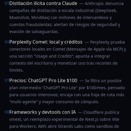
Distilación ilícita contra Claude
05
— Anthropic denuncia
campañas de distilación a escala industrial (DeepSeek,
Moonshot, MiniMax) con millones de intercambios y
cuentas fraudulentas; alertan de riesgos de seguridad y
evasión de salvaguardas.
Perplexity Comet: local y créditos
06
— Perplexity prueba
conectores locales en Comet (Mensajes de Apple vía MCP) y
una sección “Usage and Credits”; apunta a integrar
contexto del escritorio y monetizar uso tras recortes de
límites.
Precios: ChatGPT Pro Lite $100
07
— Se filtra un posible
plan intermedio “ChatGPT Pro Lite” por $100/mes, pensado
para usuarios intensivos; encaja con una hoja de ruta más
“multi-agente” y mayor consumo de cómputo.
Frameworks y devtools con IA
08
— Cloudflare publica
vinext, un reemplazo experimental de Next.js sobre Vite
para Workers; AWS abre Strands Labs como sandbox de