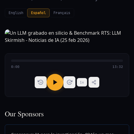
English
Español
Français
0:00
13:32
1
x
15
15
Our Sponsors