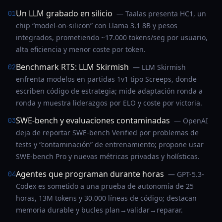
Un LLM grabado en silicio
01
— Taalas presenta HC1, un
chip “model-on-silicon” con Llama 3.1 8B y pesos
integrados, prometiendo ~17.000 tokens/seg por usuario,
alta eficiencia y menor coste por token.
Benchmark RTS: LLM Skirmish
02
— LLM Skirmish
enfrenta modelos en partidas 1v1 tipo Screeps, donde
escriben código de estrategia; mide adaptación ronda a
ronda y muestra liderazgos por ELO y coste por victoria.
SWE-bench y evaluaciones contaminadas
03
— OpenAI
deja de reportar SWE-bench Verified por problemas de
tests y “contaminación” de entrenamiento; propone usar
SWE-bench Pro y nuevas métricas privadas y holísticas.
Agentes que programan durante horas
04
— GPT-5.3-
Codex es sometido a una prueba de autonomía de 25
horas, 13M tokens y 30.000 líneas de código; destacan
memoria durable y bucles plan→validar→reparar.