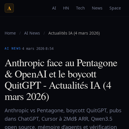
A
AI
HN
Tech
News
Space
Home
/
AI News
/
Actualités IA (4 mars 2026)
·
·
AI NEWS
4 mars 2026
8:54
Anthropic face au Pentagone
& OpenAI et le boycott
QuitGPT - Actualités IA (4
mars 2026)
Anthropic vs Pentagone, boycott QuitGPT, pubs
dans ChatGPT, Cursor à 2Md$ ARR, Qwen3.5
open source, mémoire d’agents et vérification