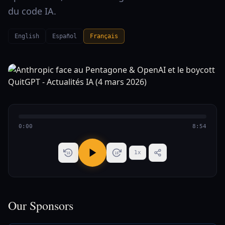
du code IA.
English
Español
Français
0:00
8:54
1
x
15
15
Our Sponsors