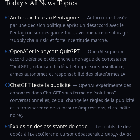
Today's AI News Topics
Anthropic face au Pentagone
— Anthropic est visée
01
par une décision politique après un désaccord avec le
Pentagone sur des garde-fous, avec menace de blocage
“supply chain risk” et forte incertitude marché.
OpenAI et le boycott QuitGPT
— OpenAI signe un
02
accord Défense et déclenche une vague de contestation
“QuitGPT”, relançant le débat éthique sur surveillance,
armes autonomes et responsabilité des plateformes IA.
ChatGPT teste la publicité
— OpenAI expérimente des
03
annonces dans ChatGPT sous forme de “solutions”
conversationnelles, ce qui change les règles de la publicité
et la transparence de la mesure (impressions, clics, boîte
noire).
Explosion des assistants de code
— Les outils de dev
04
dopés à l’IA accélèrent: Cursor dépasserait 2 млрд$ d’ARR