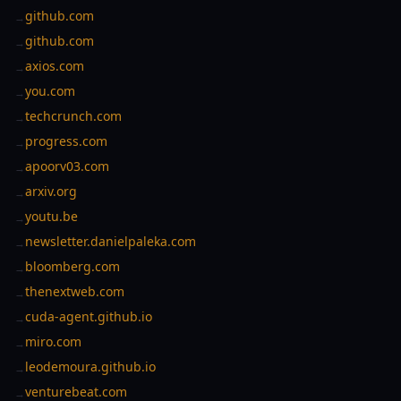
github.com
→
github.com
→
axios.com
→
you.com
→
techcrunch.com
→
progress.com
→
apoorv03.com
→
arxiv.org
→
youtu.be
→
newsletter.danielpaleka.com
→
bloomberg.com
→
thenextweb.com
→
cuda-agent.github.io
→
miro.com
→
leodemoura.github.io
→
venturebeat.com
→