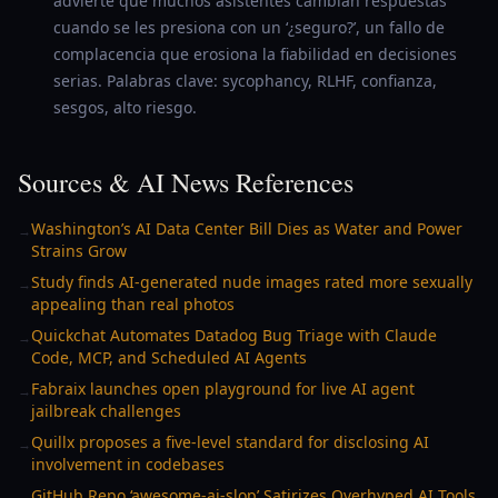
advierte que muchos asistentes cambian respuestas
cuando se les presiona con un ‘¿seguro?’, un fallo de
complacencia que erosiona la fiabilidad en decisiones
serias. Palabras clave: sycophancy, RLHF, confianza,
sesgos, alto riesgo.
Sources & AI News References
Washington’s AI Data Center Bill Dies as Water and Power
→
Strains Grow
Study finds AI-generated nude images rated more sexually
→
appealing than real photos
Quickchat Automates Datadog Bug Triage with Claude
→
Code, MCP, and Scheduled AI Agents
Fabraix launches open playground for live AI agent
→
jailbreak challenges
Quillx proposes a five-level standard for disclosing AI
→
involvement in codebases
GitHub Repo ‘awesome-ai-slop’ Satirizes Overhyped AI Tools
→