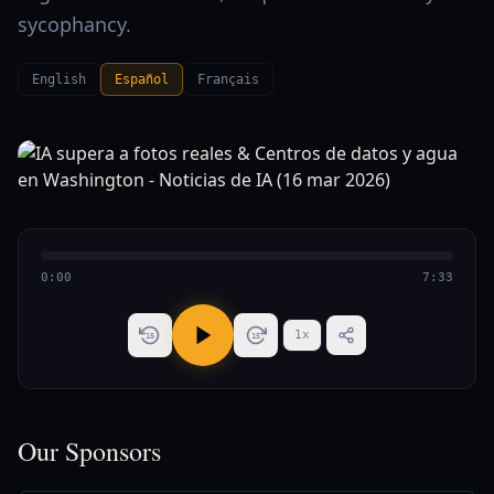
sycophancy.
English
Español
Français
0:00
7:33
1
x
15
15
Our Sponsors