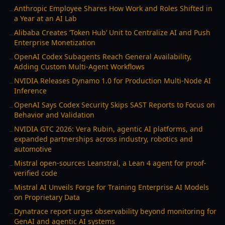
Anthropic Employee Shares How Work and Roles Shifted in
→
a Year at an AI Lab
Alibaba Creates ‘Token Hub’ Unit to Centralize AI and Push
→
Enterprise Monetization
OpenAI Codex Subagents Reach General Availability,
→
Adding Custom Multi-Agent Workflows
NVIDIA Releases Dynamo 1.0 for Production Multi-Node AI
→
Inference
OpenAI Says Codex Security Skips SAST Reports to Focus on
→
Behavior and Validation
NVIDIA GTC 2026: Vera Rubin, agentic AI platforms, and
→
expanded partnerships across industry, robotics and
automotive
Mistral open-sources Leanstral, a Lean 4 agent for proof-
→
verified code
Mistral AI Unveils Forge for Training Enterprise AI Models
→
on Proprietary Data
Dynatrace report urges observability beyond monitoring for
→
GenAI and agentic AI systems