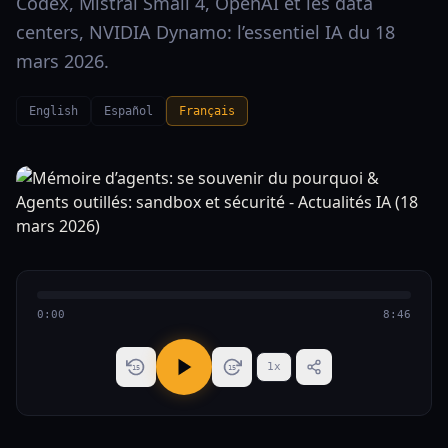
Codex, Mistral Small 4, OpenAI et les data
centers, NVIDIA Dynamo: l’essentiel IA du 18
mars 2026.
English
Español
Français
0:00
8:46
1
x
15
15