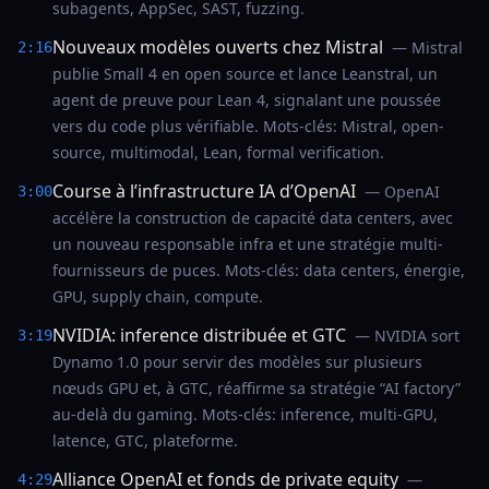
subagents, AppSec, SAST, fuzzing.
Nouveaux modèles ouverts chez Mistral
— Mistral
2:16
publie Small 4 en open source et lance Leanstral, un
agent de preuve pour Lean 4, signalant une poussée
vers du code plus vérifiable. Mots-clés: Mistral, open-
source, multimodal, Lean, formal verification.
Course à l’infrastructure IA d’OpenAI
— OpenAI
3:00
accélère la construction de capacité data centers, avec
un nouveau responsable infra et une stratégie multi-
fournisseurs de puces. Mots-clés: data centers, énergie,
GPU, supply chain, compute.
NVIDIA: inference distribuée et GTC
— NVIDIA sort
3:19
Dynamo 1.0 pour servir des modèles sur plusieurs
nœuds GPU et, à GTC, réaffirme sa stratégie “AI factory”
au-delà du gaming. Mots-clés: inference, multi-GPU,
latence, GTC, plateforme.
Alliance OpenAI et fonds de private equity
—
4:29