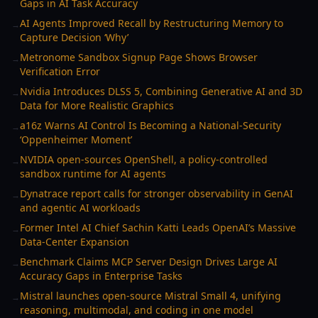
Gaps in AI Task Accuracy
AI Agents Improved Recall by Restructuring Memory to
→
Capture Decision ‘Why’
Metronome Sandbox Signup Page Shows Browser
→
Verification Error
Nvidia Introduces DLSS 5, Combining Generative AI and 3D
→
Data for More Realistic Graphics
a16z Warns AI Control Is Becoming a National-Security
→
‘Oppenheimer Moment’
NVIDIA open-sources OpenShell, a policy-controlled
→
sandbox runtime for AI agents
Dynatrace report calls for stronger observability in GenAI
→
and agentic AI workloads
Former Intel AI Chief Sachin Katti Leads OpenAI’s Massive
→
Data-Center Expansion
Benchmark Claims MCP Server Design Drives Large AI
→
Accuracy Gaps in Enterprise Tasks
Mistral launches open-source Mistral Small 4, unifying
→
reasoning, multimodal, and coding in one model