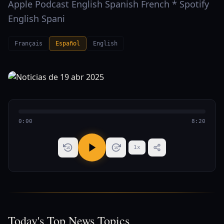
Apple Podcast English Spanish French * Spotify
English Spani
Français
Español
English
0:00
8:20
1
x
15
15
Today's Top News Topics