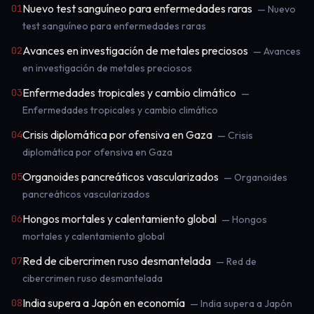
Nuevo test sanguíneo para enfermedades raras
01
— Nuevo
test sanguíneo para enfermedades raras
Avances en investigación de metales preciosos
02
— Avances
en investigación de metales preciosos
Enfermedades tropicales y cambio climático
03
—
Enfermedades tropicales y cambio climático
Crisis diplomática por ofensiva en Gaza
04
— Crisis
diplomática por ofensiva en Gaza
Organoides pancreáticos vascularizados
05
— Organoides
pancreáticos vascularizados
Hongos mortales y calentamiento global
06
— Hongos
mortales y calentamiento global
Red de cibercrimen ruso desmantelada
07
— Red de
cibercrimen ruso desmantelada
India supera a Japón en economía
08
— India supera a Japón