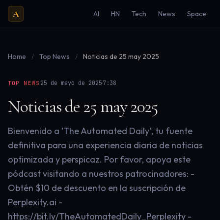
A
AI
HN
Tech
News
Space
Home
/
Top News
/
Noticias de 25 may 2025
·
·
25 de mayo de 2025
7:38
TOP NEWS
Noticias de 25 may 2025
Bienvenido a 'The Automated Daily', tu fuente
definitiva para una experiencia diaria de noticias
optimizada y perspicaz. Por favor, apoya este
pódcast visitando a nuestros patrocinadores: -
Obtén $10 de descuento en la suscripción de
Perplexity.ai -
https://bit.ly/TheAutomatedDaily_Perplexity -