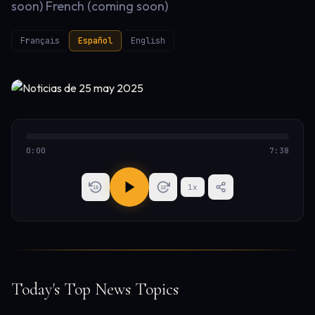
soon) French (coming soon)
Français
Español
English
0:00
7:38
1
x
15
15
Today's Top News Topics