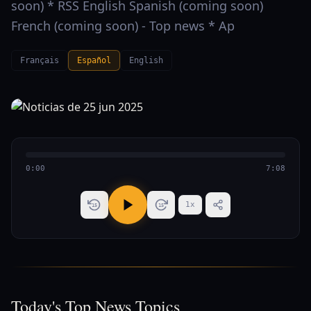
soon) * RSS English Spanish (coming soon)
French (coming soon) - Top news * Ap
Français
Español
English
0:00
7:08
1
x
15
15
Today's Top News Topics