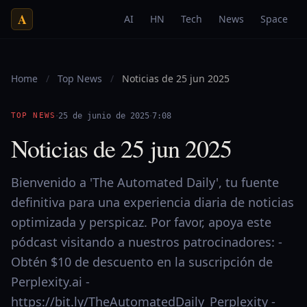
A
AI
HN
Tech
News
Space
Home
/
Top News
/
Noticias de 25 jun 2025
·
·
TOP NEWS
25 de junio de 2025
7:08
Noticias de 25 jun 2025
Bienvenido a 'The Automated Daily', tu fuente
definitiva para una experiencia diaria de noticias
optimizada y perspicaz. Por favor, apoya este
pódcast visitando a nuestros patrocinadores: -
Obtén $10 de descuento en la suscripción de
Perplexity.ai -
https://bit.ly/TheAutomatedDaily_Perplexity -