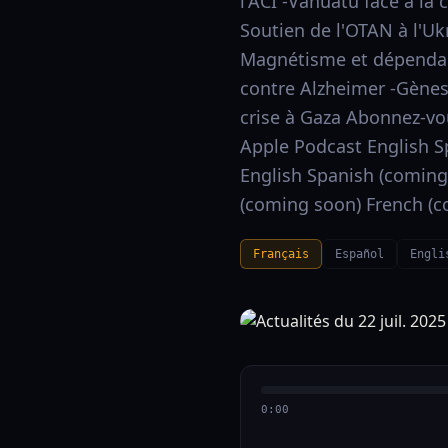
l'ACI -Vanuatu face à la 
Soutien de l'OTAN à l'Uk
Magnétisme et dépendan
contre Alzheimer -Gènes
crise à Gaza Abonnez-vou
Apple Podcast English S
English Spanish (coming
(coming soon) French (
Français
Español
Engli
0:00