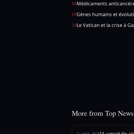
Médicaments anticancére
08
Gènes humains et évolut
09
Le Vatican et la crise à G
10
More from Top News
IA conçoit des vi