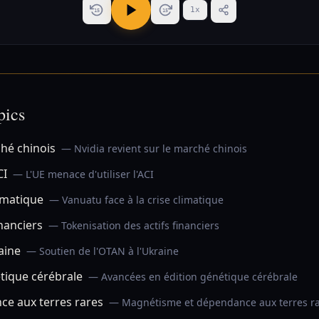
1
x
15
15
pics
ché chinois
— Nvidia revient sur le marché chinois
CI
— L'UE menace d'utiliser l'ACI
limatique
— Vanuatu face à la crise climatique
inanciers
— Tokenisation des actifs financiers
aine
— Soutien de l'OTAN à l'Ukraine
tique cérébrale
— Avancées en édition génétique cérébrale
e aux terres rares
— Magnétisme et dépendance aux terres r