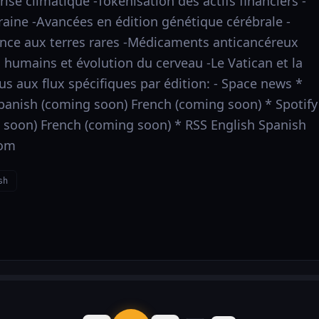
crise climatique -Tokenisation des actifs financiers -
raine -Avancées en édition génétique cérébrale -
ce aux terres rares -Médicaments anticancéreux
 humains et évolution du cerveau -Le Vatican et la
s aux flux spécifiques par édition: - Space news *
panish (coming soon) French (coming soon) * Spotify
 soon) French (coming soon) * RSS English Spanish
com
sh