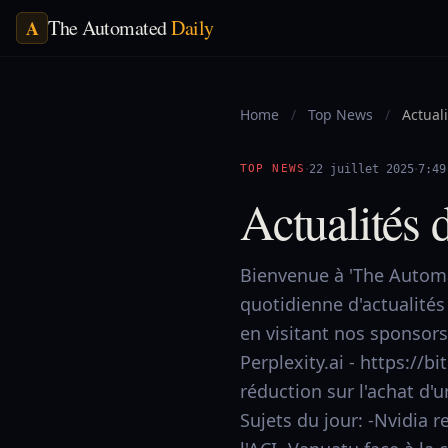
The Automated
Daily
A
Home
/
Top News
/
Actuali
·
·
TOP NEWS
22 juillet 2025
7:49
Actualités 
Bienvenue à 'The Automa
quotidienne d'actualités
en visitant nos sponsor
Perplexity.ai - https://
réduction sur l'achat d'u
Sujets du jour: -Nvidia r