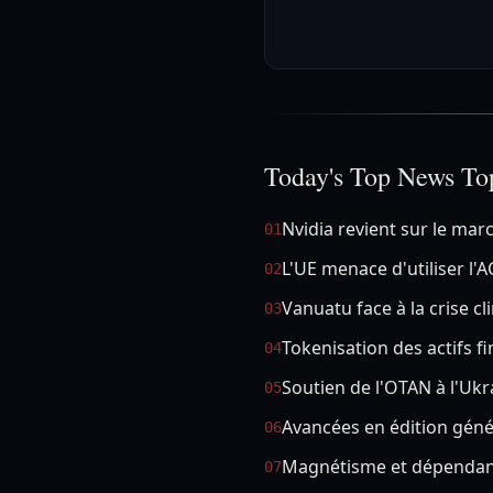
Today's Top News To
Nvidia revient sur le mar
01
L'UE menace d'utiliser l'A
02
Vanuatu face à la crise c
03
Tokenisation des actifs f
04
Soutien de l'OTAN à l'Ukr
05
Avancées en édition géné
06
Magnétisme et dépendanc
07