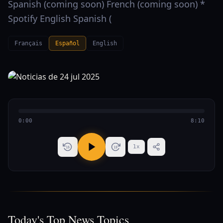
Spanish (coming soon) French (coming soon) *
Spotify English Spanish (
Français
Español
English
0:00
8:10
1
x
15
15
Today's Top News Topics