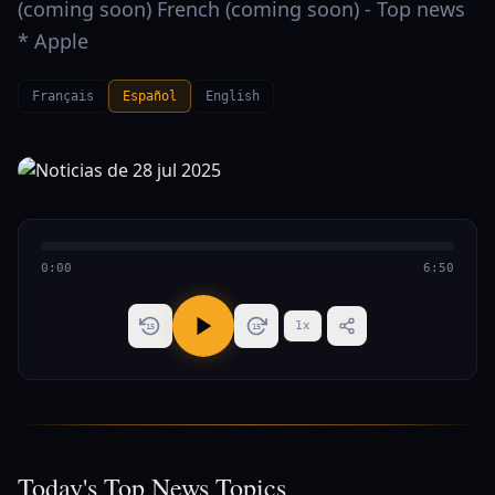
(coming soon) French (coming soon) - Top news
* Apple
Français
Español
English
0:00
6:50
1
x
15
15
Today's Top News Topics