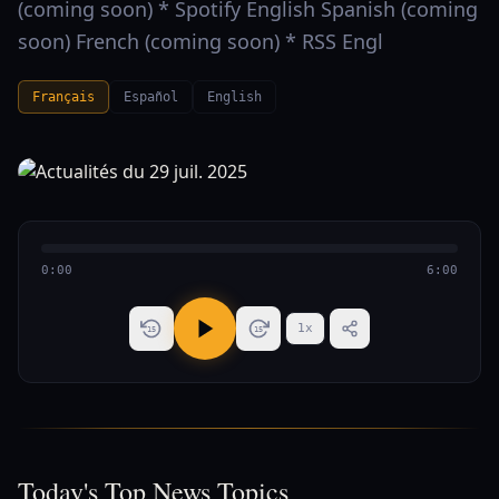
(coming soon) * Spotify English Spanish (coming
soon) French (coming soon) * RSS Engl
Français
Español
English
0:00
6:00
1
x
15
15
Today's Top News Topics