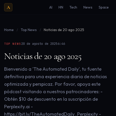
A
AI
HN
Tech
News
Space
Home
/
Top News
/
Noticias de 20 ago 2025
·
·
20 de agosto de 2025
6:46
TOP NEWS
Noticias de 20 ago 2025
Bienvenido a 'The Automated Daily', tu fuente
definitiva para una experiencia diaria de noticias
optimizada y perspicaz. Por favor, apoya este
pódcast visitando a nuestros patrocinadores: -
Obtén $10 de descuento en la suscripción de
Perplexity.ai -
https://bit.ly/TheAutomatedDaily_Perplexity -