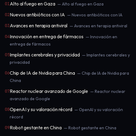
Alto al fuego en Gaza
01
— Alto al fuego en Gaza
Nuevos antibióticos con IA
02
— Nuevos antibióticos con IA
Avances en terapia antiviral
03
— Avances en terapia antiviral
Innovación en entrega de fármacos
04
— Innovación en
entrega de fármacos
Implantes cerebrales y privacidad
05
— Implantes cerebrales y
privacidad
Chip de IA de Nvidia para China
06
— Chip de IA de Nvidia para
China
Reactor nuclear avanzado de Google
07
— Reactor nuclear
avanzado de Google
OpenAI y su valoración récord
08
— OpenAI y su valoración
récord
Robot gestante en China
09
— Robot gestante en China