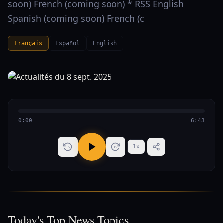
soon) French (coming soon) * RSS English
Spanish (coming soon) French (c
Français
Español
English
0:00
6:43
1
x
15
15
Today's Top News Topics