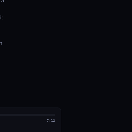
 a
d:
h
7:12