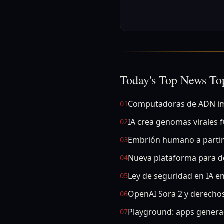
Today's Top News To
Computadoras de ADN im
01
IA crea genomas virales 
02
Embrión humano a partir 
03
Nueva plataforma para d
04
Ley de seguridad en IA en
05
OpenAI Sora 2 y derecho
06
Playground: apps genera
07