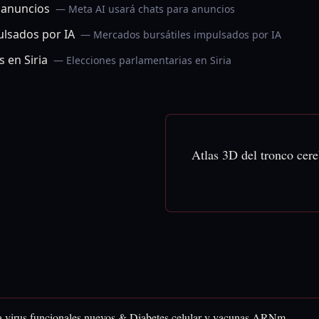
 anuncios
— Meta AI usará chats para anuncios
ulsados por IA
— Mercados bursátiles impulsados por IA
 en Siria
— Elecciones parlamentarias en Siria
Atlas 3D del tronco cer
a virus funcionales nuevos & Diabetes celular y vacunas ARNm