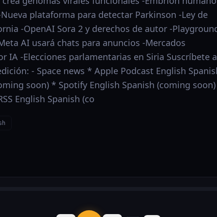
A crea genomas virales funcionales -Embrión humano
l -Nueva plataforma para detectar Parkinson -Ley de
ornia -OpenAI Sora 2 y derechos de autor -Playgroun
Meta AI usará chats para anuncios -Mercados
r IA -Elecciones parlamentarias en Siria Suscríbete a
edición: - Space news * Apple Podcast English Spanis
oming soon) * Spotify English Spanish (coming soon)
RSS English Spanish (co
sh