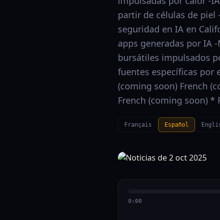
impulsadas por calor -I
partir de células de pie
seguridad en IA en Calif
apps generadas por IA -
bursátiles impulsados po
fuentes específicas por 
(coming soon) French (c
French (coming soon) * 
Français
Español
Engli
0:00