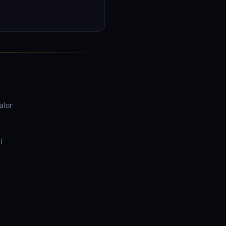
alor
l