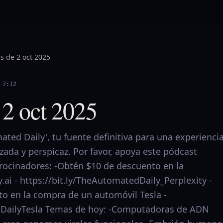
as de 2 oct 2025
·
5
7:12
 2 oct 2025
ted Daily', tu fuente definitiva para una experienci
izada y perspicaz. Por favor, apoya este pódcast
trocinadores: -Obtén $10 de descuento en la
y.ai - https://bit.ly/TheAutomatedDaily_Perplexity -
o en la compra de un automóvil Tesla -
edDailyTesla Temas de hoy: -Computadoras de ADN