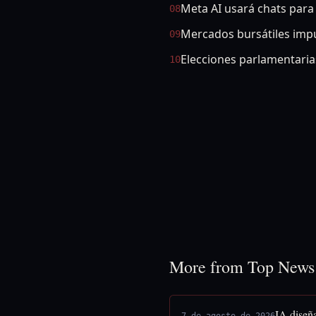
Meta AI usará chats para
08
Mercados bursátiles imp
09
Elecciones parlamentarias
10
More from Top News
IA diseñ