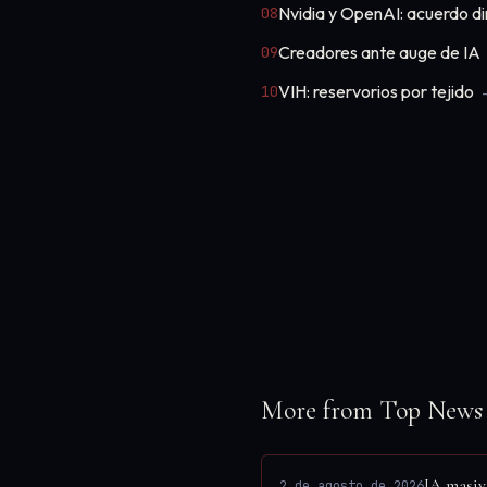
Nvidia y OpenAI: acuerdo di
08
Creadores ante auge de IA
09
VIH: reservorios por tejido
10
More from Top News
IA masiva
2 de agosto de 2026