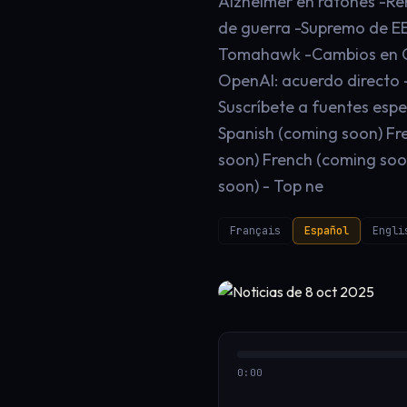
Alzheimer en ratones -Re
de guerra -Supremo de EE.
Tomahawk -Cambios en Goo
OpenAI: acuerdo directo -
Suscríbete a fuentes espe
Spanish (coming soon) Fre
soon) French (coming soo
soon) - Top ne
Français
Español
Engli
0:00