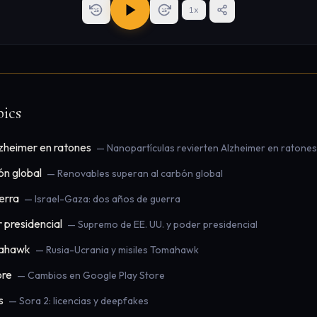
1
x
15
15
ics
lzheimer en ratones
— Nanopartículas revierten Alzheimer en ratones
ón global
— Renovables superan al carbón global
erra
— Israel-Gaza: dos años de guerra
 presidencial
— Supremo de EE. UU. y poder presidencial
mahawk
— Rusia-Ucrania y misiles Tomahawk
ore
— Cambios en Google Play Store
s
— Sora 2: licencias y deepfakes