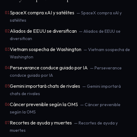
SpaceX compra xAI y satélites
01
— SpaceX compra xAI y
satélites
Aliados de EEUU se diversifican
02
— Aliados de EEUU se
diversifican
Vietnam sospecha de Washington
03
— Vietnam sospecha de
Washington
Perseverance conduce guiado por IA
04
— Perseverance
conduce guiado por IA
Gemini importará chats de rivales
05
— Gemini importará
chats de rivales
Cáncer prevenible según la OMS
06
— Cáncer prevenible
según la OMS
Recortes de ayuda y muertes
07
— Recortes de ayuda y
muertes