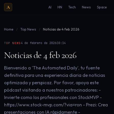
A
AI
HN
Tech
News
Space
Home
/
Top News
/
Noticias de 4 feb 2026
·
·
4 de febrero de 2026
10:14
TOP NEWS
Noticias de 4 feb 2026
Bienvenido a 'The Automated Daily', tu fuente
definitiva para una experiencia diaria de noticias
optimizada y perspicaz. Por favor, apoya este
pódcast visitando a nuestros patrocinadores: -
Invierte como los profesionales con StockMVP -
https://www.stock-mvp.com/?via=ron - Prezi: Crea
presentaciones con IA rápidamente -