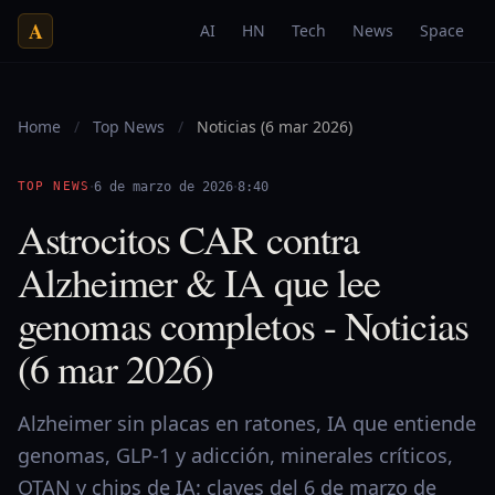
A
AI
HN
Tech
News
Space
Home
/
Top News
/
Noticias (6 mar 2026)
·
·
TOP NEWS
6 de marzo de 2026
8:40
Astrocitos CAR contra
Alzheimer & IA que lee
genomas completos - Noticias
(6 mar 2026)
Alzheimer sin placas en ratones, IA que entiende
genomas, GLP-1 y adicción, minerales críticos,
OTAN y chips de IA: claves del 6 de marzo de