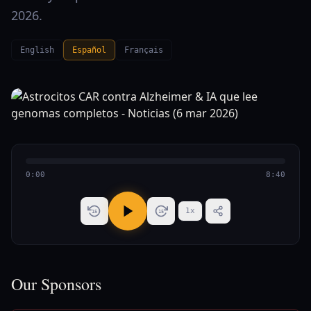
2026.
English
Español
Français
0:00
8:40
1
x
15
15
Our Sponsors