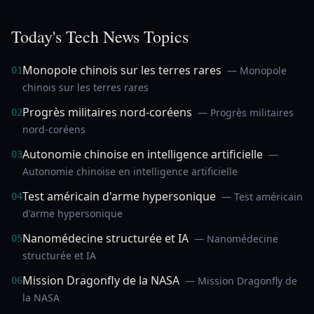
Today's Tech News Topics
Monopole chinois sur les terres rares
— Monopole
01
chinois sur les terres rares
Progrès militaires nord-coréens
— Progrès militaires
02
nord-coréens
Autonomie chinoise en intelligence artificielle
—
03
Autonomie chinoise en intelligence artificielle
Test américain d'arme hypersonique
— Test américain
04
d'arme hypersonique
Nanomédecine structurée et IA
— Nanomédecine
05
structurée et IA
Mission Dragonfly de la NASA
— Mission Dragonfly de
06
la NASA