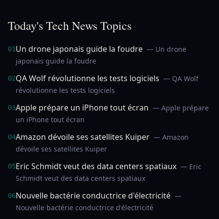
Today's Tech News Topics
Un drone japonais guide la foudre
— Un drone
01
japonais guide la foudre
QA Wolf révolutionne les tests logiciels
— QA Wolf
02
révolutionne les tests logiciels
Apple prépare un iPhone tout écran
— Apple prépare
03
un iPhone tout écran
Amazon dévoile ses satellites Kuiper
— Amazon
04
dévoile ses satellites Kuiper
Eric Schmidt veut des data centers spatiaux
— Eric
05
Schmidt veut des data centers spatiaux
Nouvelle bactérie conductrice d'électricité
—
06
Nouvelle bactérie conductrice d'électricité