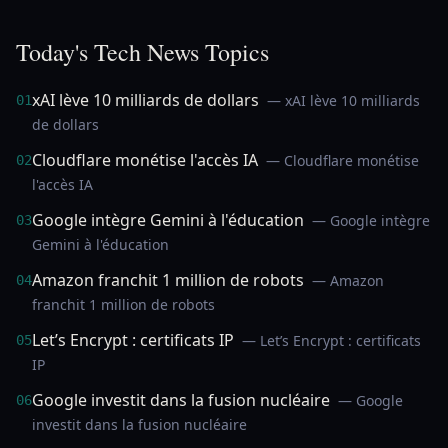
Today's Tech News Topics
xAI lève 10 milliards de dollars
— xAI lève 10 milliards
01
de dollars
Cloudflare monétise l'accès IA
— Cloudflare monétise
02
l'accès IA
Google intègre Gemini à l'éducation
— Google intègre
03
Gemini à l'éducation
Amazon franchit 1 million de robots
— Amazon
04
franchit 1 million de robots
Let’s Encrypt : certificats IP
— Let’s Encrypt : certificats
05
IP
Google investit dans la fusion nucléaire
— Google
06
investit dans la fusion nucléaire