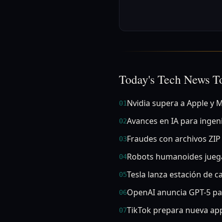
Today's Tech News T
Nvidia supera a Apple y 
01
Avances en IA para ingen
02
Fraudes con archivos ZIP
03
Robots humanoides juega
04
Tesla lanza estación de c
05
OpenAI anuncia GPT-5 pa
06
TikTok prepara nueva ap
07