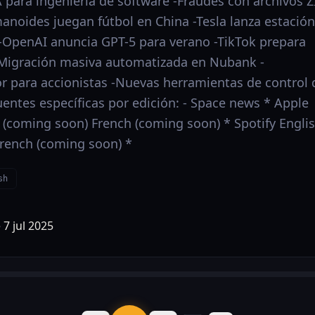
 para ingeniería de software -Fraudes con archivos Z
anoides juegan fútbol en China -Tesla lanza estación
 -OpenAI anuncia GPT-5 para verano -TikTok prepara
-Migración masiva automatizada en Nubank -
or para accionistas -Nuevas herramientas de control 
uentes específicas por edición: - Space news * Apple
 (coming soon) French (coming soon) * Spotify Engli
rench (coming soon) *
sh