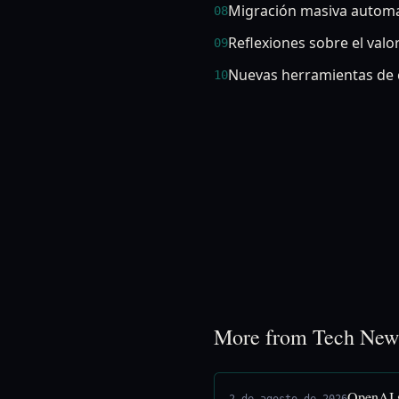
Migración masiva autom
08
Reflexiones sobre el valo
09
Nuevas herramientas de 
10
More from Tech New
OpenAI s