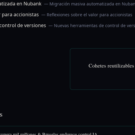
atizada en Nubank
— Migración masiva automatizada en Nuba
r para accionistas
— Reflexiones sobre el valor para accionistas
control de versiones
— Nuevas herramientas de control de ver
Cohetes reutilizable
s
upera mil millones & Bruselas endurece control IA