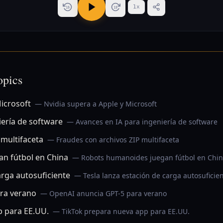
1
x
15
15
opics
Microsoft
— Nvidia supera a Apple y Microsoft
iería de software
— Avances en IA para ingeniería de software
 multifaceta
— Fraudes con archivos ZIP multifaceta
n fútbol en China
— Robots humanoides juegan fútbol en Chi
arga autosuficiente
— Tesla lanza estación de carga autosuficie
ra verano
— OpenAI anuncia GPT-5 para verano
p para EE.UU.
— TikTok prepara nueva app para EE.UU.