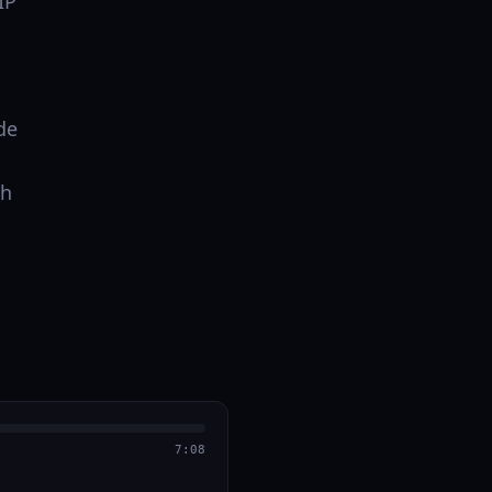
IP
de
sh
7:08