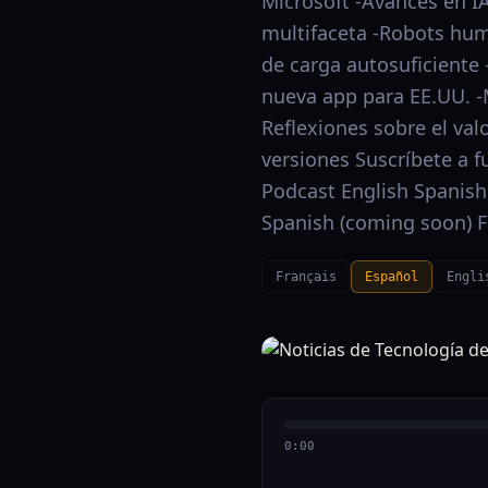
Microsoft -Avances en IA
multifaceta -Robots hum
de carga autosuficiente
nueva app para EE.UU. 
Reflexiones sobre el val
versiones Suscríbete a f
Podcast English Spanish
Spanish (coming soon) F
Français
Español
Engli
0:00