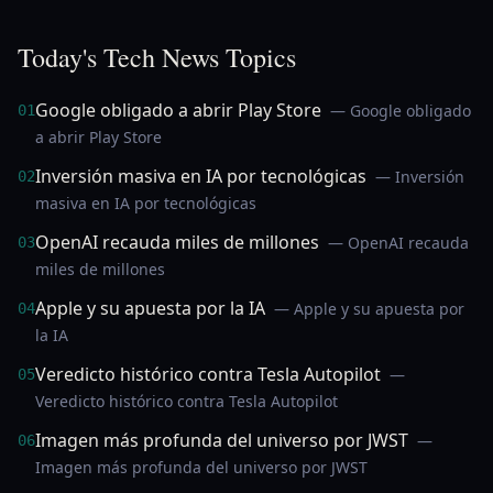
Today's Tech News Topics
Google obligado a abrir Play Store
— Google obligado
01
a abrir Play Store
Inversión masiva en IA por tecnológicas
— Inversión
02
masiva en IA por tecnológicas
OpenAI recauda miles de millones
— OpenAI recauda
03
miles de millones
Apple y su apuesta por la IA
— Apple y su apuesta por
04
la IA
Veredicto histórico contra Tesla Autopilot
—
05
Veredicto histórico contra Tesla Autopilot
Imagen más profunda del universo por JWST
—
06
Imagen más profunda del universo por JWST