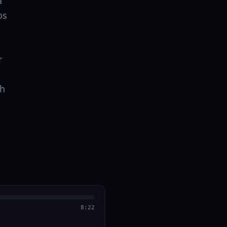
a
os
r
sh
8:22