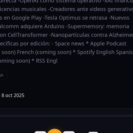
irecta -OpenAI como sistema operativo -xAI financi
licencias musicales -Creadores ante videos generativ
 en Google Play -Tesla Optimus se retrasa -Nuevos
Qualcomm adquiere Arduino -Supermemory: memoria
con CellTransformer -Nanopartículas contra Alzheime
ecíficas por edición: - Space news * Apple Podcast
 soon) French (coming soon) * Spotify English Spani
oming soon) * RSS Engl
sh