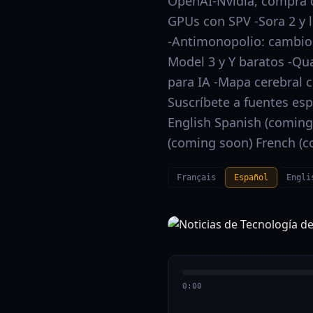
OpenAI-Nvidia, compra d
GPUs con SPV -Sora 2 y 
-Antimonopolio: cambios
Model 3 y Y baratos -
para IA -Mapa cerebral 
Suscríbete a fuentes esp
English Spanish (coming
(coming soon) French (c
Français
Español
Engli
0:00