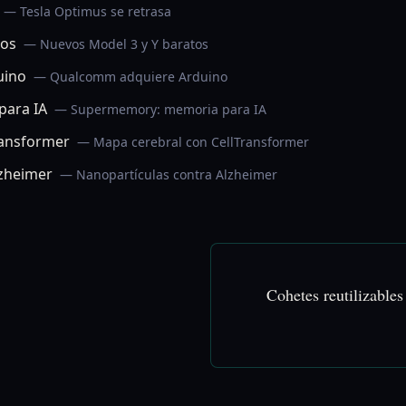
— Tesla Optimus se retrasa
tos
— Nuevos Model 3 y Y baratos
uino
— Qualcomm adquiere Arduino
ara IA
— Supermemory: memoria para IA
ransformer
— Mapa cerebral con CellTransformer
lzheimer
— Nanopartículas contra Alzheimer
Cohetes reutilizable