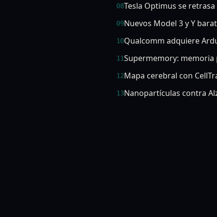
Tesla Optimus se retrasa
08
Nuevos Model 3 y Y bara
09
Qualcomm adquiere Ard
10
Supermemory: memoria p
11
Mapa cerebral con CellT
12
Nanopartículas contra A
13