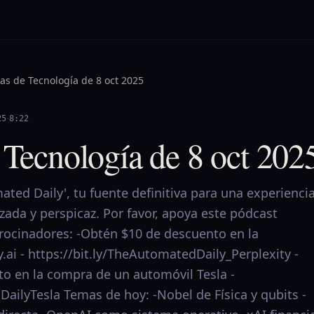
ias de Tecnología de 8 oct 2025
·
25
8:22
 Tecnología de 8 oct 202
ted Daily', tu fuente definitiva para una experienci
izada y perspicaz. Por favor, apoya este pódcast
trocinadores: -Obtén $10 de descuento en la
y.ai - https://bit.ly/TheAutomatedDaily_Perplexity -
o en la compra de un automóvil Tesla -
DailyTesla Temas de hoy: -Nobel de Física y qubits -