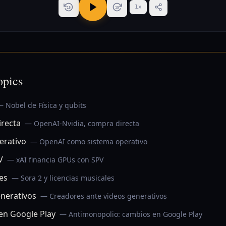
1
x
15
15
opics
 Nobel de Física y qubits
irecta
— OpenAI-Nvidia, compra directa
erativo
— OpenAI como sistema operativo
V
— xAI financia GPUs con SPV
les
— Sora 2 y licencias musicales
nerativos
— Creadores ante videos generativos
en Google Play
— Antimonopolio: cambios en Google Play