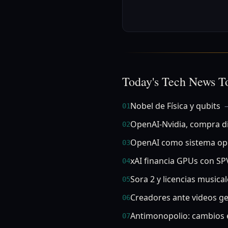
Today's Tech News T
Nobel de Física y qubits
—
01
OpenAI-Nvidia, compra d
02
OpenAI como sistema op
03
xAI financia GPUs con SP
04
Sora 2 y licencias musica
05
Creadores ante videos ge
06
Antimonopolio: cambios 
07