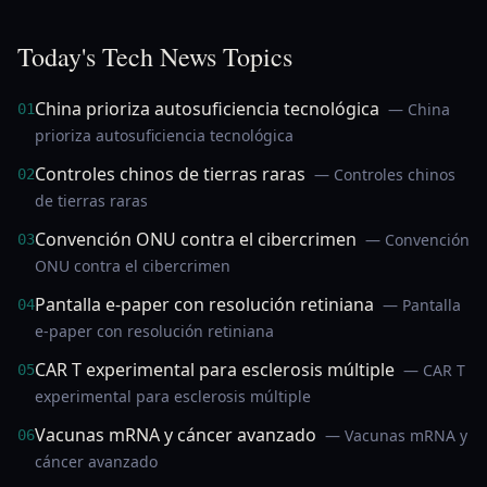
Today's Tech News Topics
China prioriza autosuficiencia tecnológica
— China
01
prioriza autosuficiencia tecnológica
Controles chinos de tierras raras
— Controles chinos
02
de tierras raras
Convención ONU contra el cibercrimen
— Convención
03
ONU contra el cibercrimen
Pantalla e‑paper con resolución retiniana
— Pantalla
04
e‑paper con resolución retiniana
CAR T experimental para esclerosis múltiple
— CAR T
05
experimental para esclerosis múltiple
Vacunas mRNA y cáncer avanzado
— Vacunas mRNA y
06
cáncer avanzado