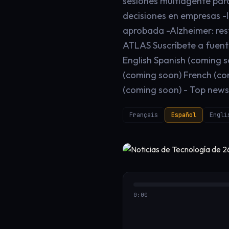
sesiones multiagente par
decisiones en empresas -
aprobada -Alzheimer: res
ATLAS Suscríbete a fuente
English Spanish (coming s
(coming soon) French (co
(coming soon) - Top news 
Français
Español
Engli
0:00