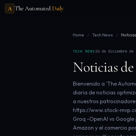
The Automated
Daily
A
Home
/
Tech News
/
Noticia
·
26 de diciembre de 
TECH NEWS
Noticias de
Bienvenido a 'The Automat
diaria de noticias optimi
a nuestros patrocinadores
https://www.stock-mvp.co
Groq -OpenAI vs Google 
Amazon y el comercio por