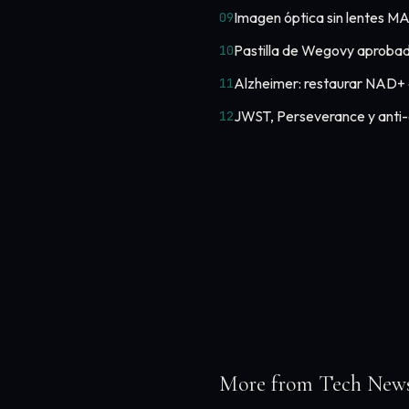
Imagen óptica sin lentes MA
09
Pastilla de Wegovy aproba
10
Alzheimer: restaurar NAD+ 
11
JWST, Perseverance y anti
12
More from Tech New