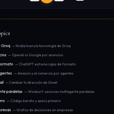
pics
e Groq
— Nvidia licencia tecnología de Groq
cios
— OpenAI vs Google por anuncios
formato
— ChatGPT estrena cajas de formato
agentes
— Amazon y el comercio por agentes
il
— Cambiar tu dirección de Gmail
nte paralelas
— Windsurf: sesiones multiagente paralelas
ero
— Código barato y specs primero
presas
— Grafos de decisiones en empresas