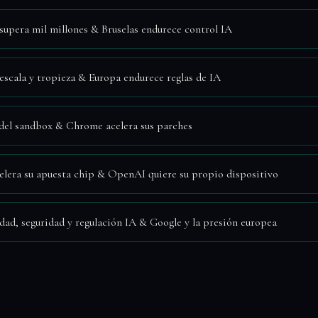
upera mil millones & Bruselas endurece control IA
scala y tropieza & Europa endurece reglas de IA
 del sandbox & Chrome acelera sus parches
elera su apuesta chip & OpenAI quiere su propio dispositivo
idad, seguridad y regulación IA & Google y la presión europea