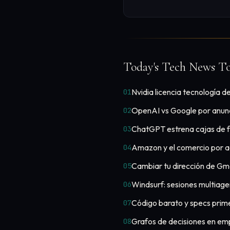
Today's Tech News To
Nvidia licencia tecnología d
01
OpenAI vs Google por anun
02
ChatGPT estrena cajas de 
03
Amazon y el comercio por 
04
Cambiar tu dirección de Gma
05
Windsurf: sesiones multiage
06
Código barato y specs prim
07
Grafos de decisiones en em
08