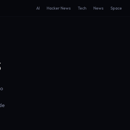
AI
Hacker News
Tech
News
Space
5
do
de