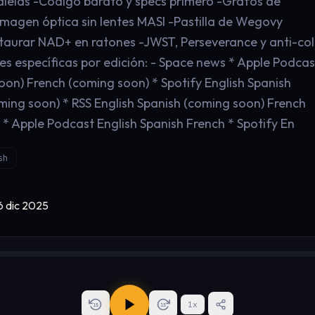
alelas -Código barato y specs primero -Grafos de
Imagen óptica sin lentes MASI -Pastilla de Wegovy
taurar NAD+ en ratones -JWST, Perseverance y anti-co
s específicas por edición: - Space news * Apple Podcas
oon) French (coming soon) * Spotify English Spanish
ming soon) * RSS English Spanish (coming soon) French
* Apple Podcast English Spanish French * Spotify En
sh
1
x
15
15