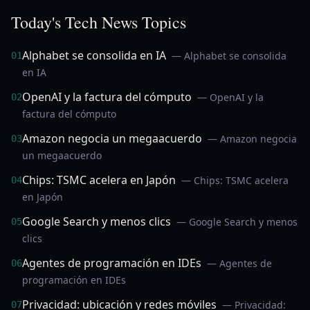
Today's Tech News Topics
Alphabet se consolida en IA
— Alphabet se consolida
01
en IA
OpenAI y la factura del cómputo
— OpenAI y la
02
factura del cómputo
Amazon negocia un megaacuerdo
— Amazon negocia
03
un megaacuerdo
Chips: TSMC acelera en Japón
— Chips: TSMC acelera
04
en Japón
Google Search y menos clics
— Google Search y menos
05
clics
Agentes de programación en IDEs
— Agentes de
06
programación en IDEs
Privacidad: ubicación y redes móviles
— Privacidad:
07