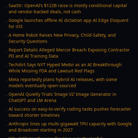
SaaStr: OpenAI’s $122B raise is mostly conditional capital
→
and vendor-backed deals, not cash
Google launches offline AI dictation app AI Edge Eloquent
→
for iOS
A Home Robot Raises New Privacy, Child-Safety, and
→
Security Questions
Report Details Alleged Mercor Breach Exposing Contractor
→
PII and AI Training Data
Techdirt Says NYT Hyped Medvi as an AI Breakthrough
→
While Missing FDA and Lawsuit Red Flags
Meta reportedly plans hybrid AI releases, with some
→
models eventually open-sourced
OpenAI Quietly Trials ‘Image V2’ Image Generator in
→
ChatGPT and LM Arena
AI success on easy-to-verify coding tasks pushes forecaster
→
toward shorter timelines
Anthropic lines up multi-gigawatt TPU capacity with Google
→
and Broadcom starting in 2027