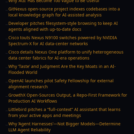
Why ‘AGI’ Has Become Too Vague to Be Useful
→
GitNexus open-source project indexes codebases into a
→
local knowledge graph for AI-assisted analysis
Developer pitches filesystem-style browsing to keep AI
→
agents aligned with up-to-date docs
Cisco touts Nexus N9100 switches powered by NVIDIA
→
Spectrum-X for AI data-center networks
Cisco details Nexus One platform to unify heterogeneous
→
data center fabrics for AI-era operations
Why ‘Taste’ and Judgment Are the Key Moats in an AI-
→
Flooded World
OpenAI launches pilot Safety Fellowship for external
→
alignment research
GrowthX Open-Sources Output, a Repo-First Framework for
→
Production AI Workflows
Littlebird pitches a “full-context” AI assistant that learns
→
from your active apps and meetings
Why ‘Agent Harnesses’—Not Bigger Models—Determine
→
LLM Agent Reliability