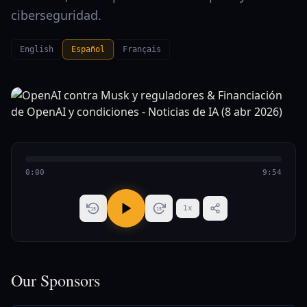
ciberseguridad.
English
Español
Français
0:00
9:54
1
x
15
15
Our Sponsors