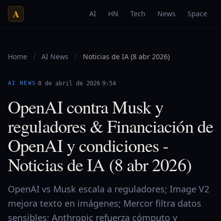
A
AI
HN
Tech
News
Space
Home
/
AI News
/
Noticias de IA (8 abr 2026)
·
·
AI NEWS
8 de abril de 2026
9:54
OpenAI contra Musk y
reguladores & Financiación de
OpenAI y condiciones -
Noticias de IA (8 abr 2026)
OpenAI vs Musk escala a reguladores; Image V2
mejora texto en imágenes; Mercor filtra datos
sensibles; Anthropic refuerza cómputo y