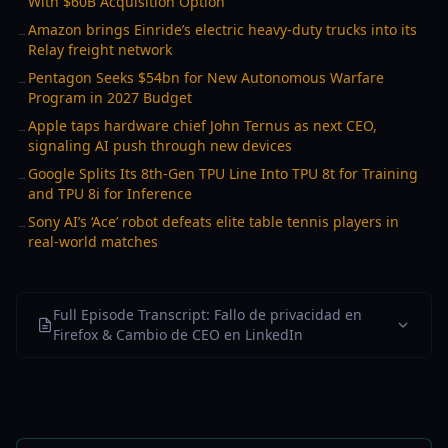
With $60B Acquisition Option
Amazon brings Einride’s electric heavy-duty trucks into its
→
Relay freight network
Pentagon Seeks $54bn for New Autonomous Warfare
→
Program in 2027 Budget
Apple taps hardware chief John Ternus as next CEO,
→
signaling AI push through new devices
Google Splits Its 8th-Gen TPU Line Into TPU 8t for Training
→
and TPU 8i for Inference
Sony AI’s ‘Ace’ robot defeats elite table tennis players in
→
real-world matches
Full Episode Transcript: Fallo de privacidad en
Firefox & Cambio de CEO en LinkedIn