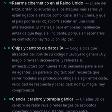
Rearme cibernético en el Reino Unido
— El jefe del
5:20
NCSC británico advirtió que los ataques más serios ya
están ligados a estados como Rusia, Irán y China, y que
el país podría ser objetivo “a escala” en una crisis
internacional. El mensaje para empresas: resiliencia
antes de que llegue el incidente, porque en escenarios
de conflicto no hay “solución rápida”.
Chips y centros de datos IA
— Google dice que
6:01
alrededor del 75% de su código nuevo ya lo genera IA y
luego lo revisan инженieros, y refuerza su
infraestructura con nuevas TPUs pensadas para la era
de agentes. En paralelo, DigitalOcean recuerda que
servir modelos en producción obliga a elegir entre coste,
velocidad de respuesta y capacidad: no hay magia, hay
compromisos.
Ciencia: cerebro y terapia génica
— Un atlas 3D del
6:30
cerebro de ratón reveló redes largas de astrocitos
conectando regiones distantes, incluso entre