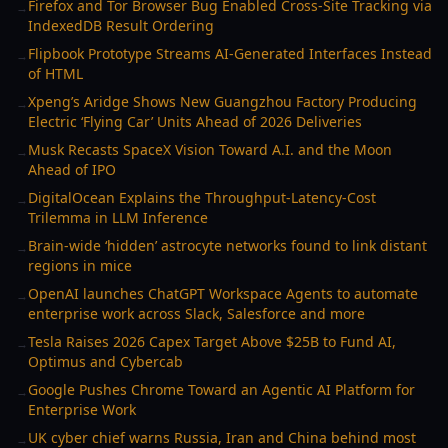
Firefox and Tor Browser Bug Enabled Cross-Site Tracking via
→
IndexedDB Result Ordering
Flipbook Prototype Streams AI-Generated Interfaces Instead
→
of HTML
Xpeng’s Aridge Shows New Guangzhou Factory Producing
→
Electric ‘Flying Car’ Units Ahead of 2026 Deliveries
Musk Recasts SpaceX Vision Toward A.I. and the Moon
→
Ahead of IPO
DigitalOcean Explains the Throughput-Latency-Cost
→
Trilemma in LLM Inference
Brain-wide ‘hidden’ astrocyte networks found to link distant
→
regions in mice
OpenAI launches ChatGPT Workspace Agents to automate
→
enterprise work across Slack, Salesforce and more
Tesla Raises 2026 Capex Target Above $25B to Fund AI,
→
Optimus and Cybercab
Google Pushes Chrome Toward an Agentic AI Platform for
→
Enterprise Work
UK cyber chief warns Russia, Iran and China behind most
→