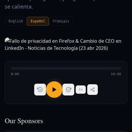
se calienta.
English
Español
Français
0:00
10:30
1
x
15
15
Our Sponsors