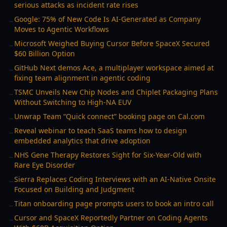
serious attacks as incident rate rises
Google: 75% of New Code Is AI-Generated as Company
→
Moves to Agentic Workflows
Microsoft Weighed Buying Cursor Before SpaceX Secured
→
$60 Billion Option
GitHub Next demos Ace, a multiplayer workspace aimed at
→
fixing team alignment in agentic coding
TSMC Unveils New Chip Nodes and Chiplet Packaging Plans
→
Without Switching to High-NA EUV
Unwrap Team “Quick connect” booking page on Cal.com
→
Reveal webinar to teach SaaS teams how to design
→
embedded analytics that drive adoption
NHS Gene Therapy Restores Sight for Six-Year-Old with
→
Rare Eye Disorder
Sierra Replaces Coding Interviews with an AI-Native Onsite
→
Focused on Building and Judgment
Titan onboarding page prompts users to book an intro call
→
Cursor and SpaceX Reportedly Partner on Coding Agents
→