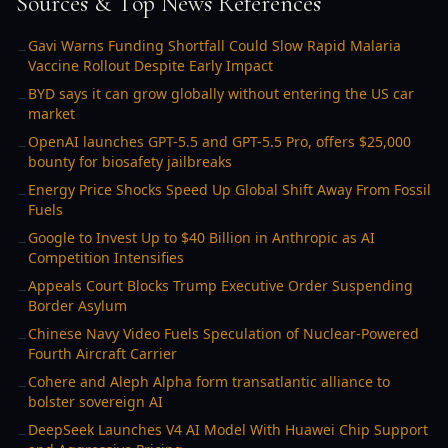
Sources & Top News References
Gavi Warns Funding Shortfall Could Slow Rapid Malaria
→
Vaccine Rollout Despite Early Impact
BYD says it can grow globally without entering the US car
→
market
OpenAI launches GPT-5.5 and GPT-5.5 Pro, offers $25,000
→
bounty for biosafety jailbreaks
Energy Price Shocks Speed Up Global Shift Away From Fossil
→
Fuels
Google to Invest Up to $40 Billion in Anthropic as AI
→
Competition Intensifies
Appeals Court Blocks Trump Executive Order Suspending
→
Border Asylum
Chinese Navy Video Fuels Speculation of Nuclear-Powered
→
Fourth Aircraft Carrier
Cohere and Aleph Alpha form transatlantic alliance to
→
bolster sovereign AI
DeepSeek Launches V4 AI Model With Huawei Chip Support
→