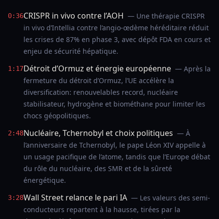
CRISPR in vivo contre l’AOH
— Une thérapie CRISPR
0:36
in vivo d’Intellia contre l’angio-œdème héréditaire réduit
les crises de 87% en phase 3, avec dépôt FDA en cours et
enjeu de sécurité hépatique.
Détroit d’Ormuz et énergie européenne
— Après la
1:17
fermeture du détroit d’Ormuz, l’UE accélère la
diversification: renouvelables record, nucléaire
stabilisateur, hydrogène et biométhane pour limiter les
chocs géopolitiques.
Nucléaire, Tchernobyl et choix politiques
— À
2:48
l’anniversaire de Tchernobyl, le pape Léon XIV appelle à
un usage pacifique de l’atome, tandis que l’Europe débat
du rôle du nucléaire, des SMR et de la sûreté
énergétique.
Wall Street relance le pari IA
— Les valeurs des semi-
3:28
conducteurs repartent à la hausse, tirées par la