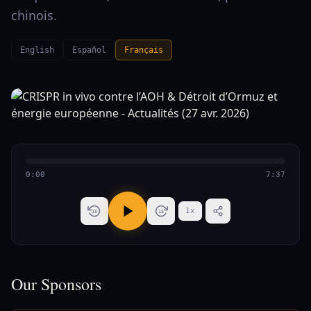
chinois.
English
Español
Français
0:00
7:37
1
x
15
15
Our Sponsors