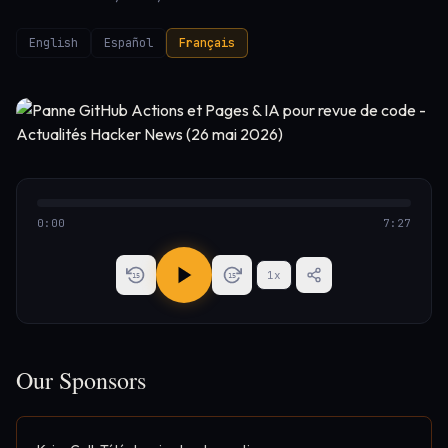
English
Español
Français
0:00
7:27
1
x
15
15
Our Sponsors