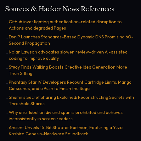
Sources & Hacker News References
GitHub investigating authentication-related disruption to
→
Actions and degraded Pages
DynIP Launches Standards-Based Dynamic DNS Promising 60-
→
Second Propagation
Nolan Lawson advocates slower, review-driven AI-assisted
→
coding to improve quality
Study Finds Walking Boosts Creative Idea Generation More
→
Than Sitting
Phantasy Star IV Developers Recount Cartridge Limits, Manga
→
Cutscenes, and a Push to Finish the Saga
Shamir’s Secret Sharing Explained: Reconstructing Secrets with
→
Threshold Shares
Why aria-label on div and span is prohibited and behaves
→
inconsistently in screen readers
Ancient Unveils 16-Bit Shooter Earthion, Featuring a Yuzo
→
Koshiro Genesis-Hardware Soundtrack