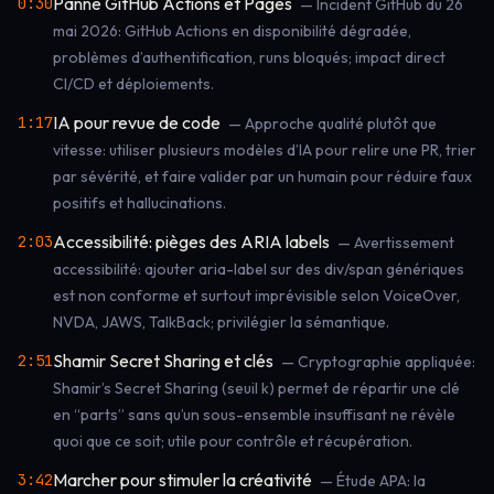
Panne GitHub Actions et Pages
0:30
— Incident GitHub du 26
mai 2026: GitHub Actions en disponibilité dégradée,
problèmes d’authentification, runs bloqués; impact direct
CI/CD et déploiements.
IA pour revue de code
1:17
— Approche qualité plutôt que
vitesse: utiliser plusieurs modèles d’IA pour relire une PR, trier
par sévérité, et faire valider par un humain pour réduire faux
positifs et hallucinations.
Accessibilité: pièges des ARIA labels
2:03
— Avertissement
accessibilité: ajouter aria-label sur des div/span génériques
est non conforme et surtout imprévisible selon VoiceOver,
NVDA, JAWS, TalkBack; privilégier la sémantique.
Shamir Secret Sharing et clés
2:51
— Cryptographie appliquée:
Shamir’s Secret Sharing (seuil k) permet de répartir une clé
en “parts” sans qu’un sous-ensemble insuffisant ne révèle
quoi que ce soit; utile pour contrôle et récupération.
Marcher pour stimuler la créativité
3:42
— Étude APA: la