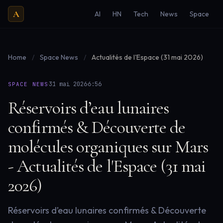
A
AI
HN
Tech
News
Space
Home
/
Space News
/
Actualités de l'Espace (31 mai 2026)
·
·
31 mai 2026
6:56
SPACE NEWS
Réservoirs d’eau lunaires
confirmés & Découverte de
molécules organiques sur Mars
- Actualités de l'Espace (31 mai
2026)
Réservoirs d’eau lunaires confirmés & Découverte