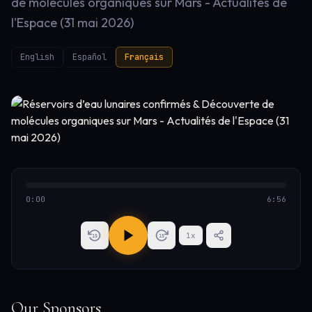
de molécules organiques sur Mars - Actualités de
l'Espace (31 mai 2026)
English
Español
Français
0:00
6:56
1
x
15
15
Our Sponsors