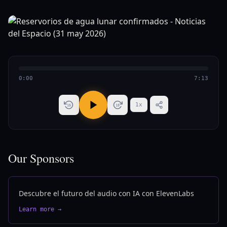
0:00
7:13
1
x
15
15
Our Sponsors
Descubre el futuro del audio con IA con ElevenLabs
Learn more →