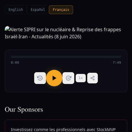
English
Español
Français
0:00
7:49
1
x
15
15
Our Sponsors
Investissez comme les professionnels avec StockMVP