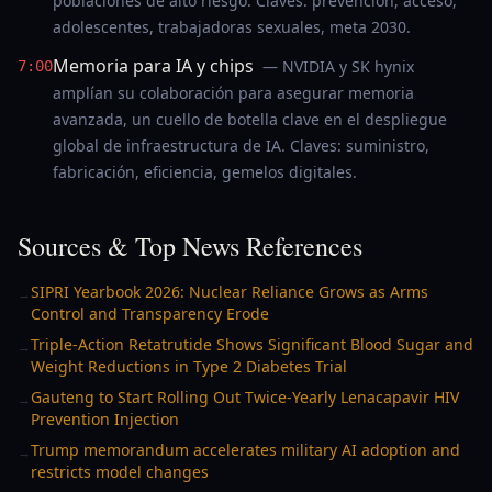
poblaciones de alto riesgo. Claves: prevención, acceso,
adolescentes, trabajadoras sexuales, meta 2030.
Memoria para IA y chips
— NVIDIA y SK hynix
7:00
amplían su colaboración para asegurar memoria
avanzada, un cuello de botella clave en el despliegue
global de infraestructura de IA. Claves: suministro,
fabricación, eficiencia, gemelos digitales.
Sources & Top News References
SIPRI Yearbook 2026: Nuclear Reliance Grows as Arms
→
Control and Transparency Erode
Triple-Action Retatrutide Shows Significant Blood Sugar and
→
Weight Reductions in Type 2 Diabetes Trial
Gauteng to Start Rolling Out Twice-Yearly Lenacapavir HIV
→
Prevention Injection
Trump memorandum accelerates military AI adoption and
→
restricts model changes